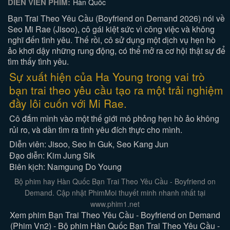
DIỄN VIÊN PHIM:
Hàn Quốc
Bạn Trai Theo Yêu Cầu (Boyfriend on Demand 2026) nói về
Seo Mi Rae (Jisoo), cô gái kiệt sức vì công việc và không
nghĩ đến tình yêu. Thế rồi, cô sử dụng một dịch vụ hẹn hò
ảo khơi dậy những rung động, có thể mở ra cơ hội thật sự để
tìm thấy tình yêu.
Sự xuất hiện của Ha Young trong vai trò
bạn trai theo yêu cầu tạo ra một trải nghiệm
đầy lôi cuốn với Mi Rae.
Cô đắm mình vào một thế giới mô phỏng hẹn hò ảo không
rủi ro, và dần tìm ra tình yêu đích thực cho mình.
Diễn viên: Jisoo, Seo In Guk, Seo Kang Jun
Đạo diễn: Kim Jung Sik
Biên kịch: Namgung Do Young
Bộ phim hay Hàn Quốc Bạn Trai Theo Yêu Cầu - Boyfriend on
Demand. Cập nhật PhimMoi thuyết minh nhanh nhất tại
www.phim1.net
Xem phim Bạn Trai Theo Yêu Cầu - Boyfriend on Demand
(Phim Vn2) - Bộ phim Hàn Quốc Bạn Trai Theo Yêu Cầu -