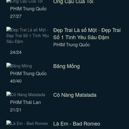
Ông Cậu Của Tôi
PHIM Trung Quốc
27/27
Đẹp Trai Là số Một - Đẹp Trai
Số 1 Tình Yêu Sâu Đậm
PHIM Trung Quốc
24/24
Băng Mỏng
PHIM Trung Quốc
40/40
Cô Nàng Matalada
PHIM Thái Lan
21/21
Là Em - Bad Romeo