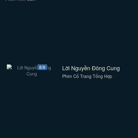
Lời Nguyền Đông Cung
8/8
Phim Cổ Trang Tổng Hợp