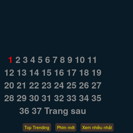
1
2
3
4
5
6
7
8
9
10
11
12
13
14
15
16
17
18
19
20
21
22
23
24
25
26
27
28
29
30
31
32
33
34
35
36
37
Trang sau
Top Trending
Phim mới
Xem nhiều nhất