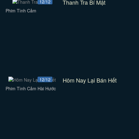
Thanh Tra Bí Mật
12/12
Phim Tình Cảm
Hôm Nay Lại Bán Hết
12/12
Phim Tình Cảm Hài Hước