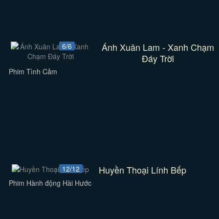
Ánh Xuân Lam - Xanh Chạm
6/6
Đáy Trời
Phim Tình Cảm
Huyền Thoại Lính Bếp
12/12
Phim Hành động Hài Hước