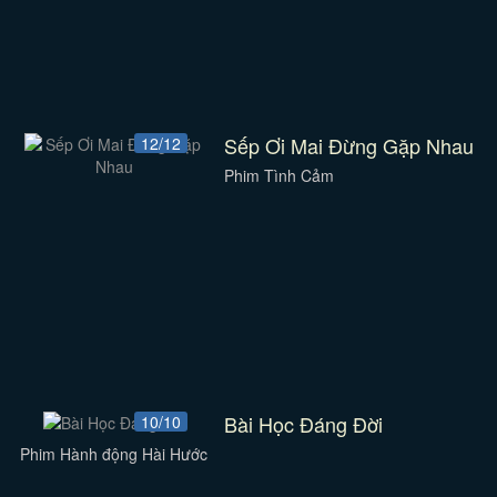
Sếp Ơi Mai Đừng Gặp Nhau
12/12
Phim Tình Cảm
Bài Học Đáng Đời
10/10
Phim Hành động Hài Hước