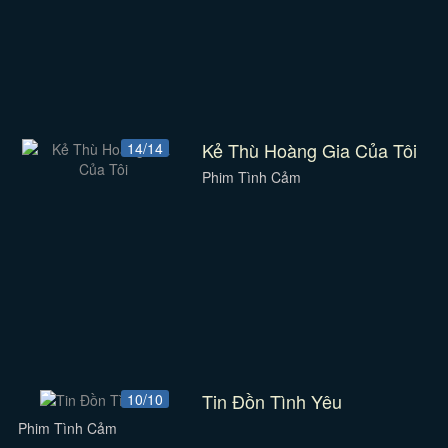
Kẻ Thù Hoàng Gia Của Tôi
14/14
Phim Tình Cảm
Tin Đồn Tình Yêu
10/10
Phim Tình Cảm