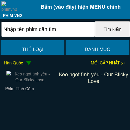
Bấm (vào đây) hiện MENU chính
PHIM VN2
THỂ LOẠI
DANH MỤC
Hàn Quốc
MỚI CẬP NHẬT >>
Kẹo ngọt tình yêu - Our Sticky
Love
Phim Tình Cảm