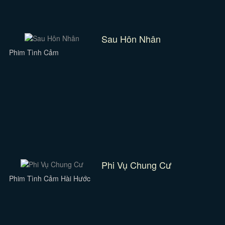
Sau Hôn Nhân
Phim Tình Cảm
Phi Vụ Chung Cư
Phim Tình Cảm Hài Hước