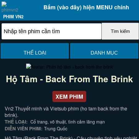
Bấm (vào đây) hiện MENU chính
PHIM VN2
THỂ LOẠI
DANH MỤC
Hộ Tâm - Back From The Brink
XEM PHIM
Vn2 Thuyết minh và Vietsub phim (ho tam back from the
brink).
THỂ LOẠI:
Cổ trang, võ thuật, tình cảm lãng mạn
DIỄN VIÊN PHIM:
Trung Quốc
Hộ Tâm (Back From The Brink) - Câu chuyện tình yêu nghiệt