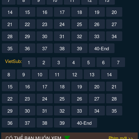
14
15
16
17
18
19
20
21
22
23
24
25
26
27
28
29
30
31
32
33
34
35
36
37
38
39
40-End
VietSub:
1
2
3
4
5
6
7
8
9
10
11
12
13
14
15
16
17
18
19
20
21
22
23
24
25
26
27
28
29
30
31
32
33
34
35
36
37
38
39
40-End
CÓ THỂ BẠN MUỐN XEM
Phim mới >>