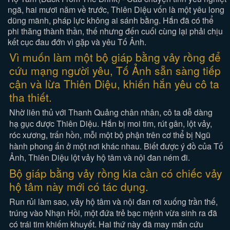
ngã, hai mươi năm về trước, Thiên Diệu vốn là một yêu long
dũng mãnh, pháp lực không ai sánh bằng. Hắn đã có thể
phi thăng thành thần, thế nhưng đến cuối cùng lại phải chịu
kết cục đau đớn vì gặp và yêu Tố Ảnh.
Vì muốn làm một bộ giáp bằng vảy rồng để
cứu mạng người yêu, Tố Ảnh sẵn sàng tiếp
cận và lừa Thiên Diệu, khiến hắn yêu cô ta
tha thiết.
Nhờ liên thủ với Thanh Quảng chân nhân, cô ta dễ dàng
hạ gục được Thiên Diệu. Hắn bị moi tim, rút gân, lột vảy,
róc xương, trấn hồn, mỗi một bộ phận trên cơ thể bị Ngũ
hành phong ấn ở một nơi khác nhau. Biết được ý đồ của Tố
Ảnh, Thiên Diệu lột vảy hộ tâm và nội đan ném đi.
Bộ giáp bằng vảy rồng kia cần có chiếc vảy
hộ tâm này mới có tác dụng.
Run rủi làm sao, vảy hộ tâm và nội đan rơi xuống trần thế,
trúng vào Nhạn Hồi, một đứa trẻ bạc mệnh vừa sinh ra đã
có trái tim khiếm khuyết. Hai thứ này đã may mắn cứu