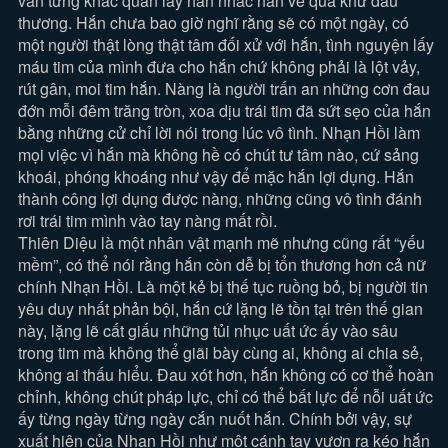
vẫn từng khắc quấn lấy hắn nhắc hắn về quá khứ đau
thương. Hắn chưa bao giờ nghĩ rằng sẽ có một ngày, có
một người thật lòng thật tâm đối xử với hắn, tình nguyện lấy
máu tim của mình đưa cho hắn chứ không phải là lột vảy,
rút gân, moi tim hắn. Nàng là người trấn an những cơn đau
đớn mỗi đêm trăng tròn, xoa dịu trái tim đã sứt sẹo của hắn
bằng những cử chỉ lời nói trong lúc vô tình. Nhạn Hồi làm
mọi việc vì hắn mà không hề có chút tư tâm nào, cứ sảng
khoái, phóng khoáng như vậy để mặc hắn lợi dụng. Hắn
thành công lợi dụng được nàng, những cũng vô tình đánh
rơi trái tim mình vào tay nàng mất rồi.
Thiên Diệu là một nhân vật mạnh mẽ nhưng cũng rất “yếu
mềm”, có thể nói rằng hắn còn dễ bị tổn thương hơn cả nữ
chính Nhạn Hồi. Là một kẻ bị thế tục ruồng bỏ, bị người tin
yêu duy nhất phản bội, hắn cứ lặng lẽ tồn tại trên thế gian
này, lặng lẽ cất giấu những tủi nhục uất ức ấy vào sâu
trong tim mà không thể giãi bày cùng ai, không ai chia sẻ,
không ai thấu hiểu. Đau xót hơn, hắn không có cơ thể hoàn
chỉnh, không chút pháp lực, chỉ có thể bất lực để nỗi uất ức
ấy từng ngày từng ngày cắn nuốt hắn. Chính bởi vậy, sự
xuất hiện của Nhạn Hồi như một cánh tay vươn ra kéo hắn