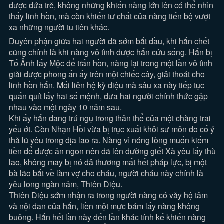
được đứa trẻ, không những khiến nàng lớn lên có thể nhìn
thấy linh hồn, mà còn khiến tư chất của nàng tiến bộ vượt
xa những người tu tiên khác.
Duyên phận giữa hai người đã sớm bắt đầu, khi hắn chết
cũng chính là khi nàng vô tình được hắn cứu sống. Hắn bị
Tố Ảnh lấy Mộc để trấn hồn, nàng lại trong một lần vô tình
giải được phong ấn ấy trên một chiếc cây, giải thoát cho
linh hồn hắn. Mối liên hệ kỳ diệu mà sâu xa này tiếp tục
quấn quít lấy hai số mệnh, đưa hai người chính thức gặp
nhau vào một ngày 10 năm sau.
Khi ấy hắn đang trú ngụ trong thân thể của một chàng trai
yếu ớt. Còn Nhạn Hồi vừa bị trục xuất khỏi sư môn do cố ý
thả lũ yêu trong địa lao ra. Nàng vì nóng lòng muốn kiếm
tiền để được ăn ngon nên đã lên đường giết Xà yêu lấy thù
lao, không may bị nó đả thương mất hết pháp lực, bị một
bà lão bắt về làm vợ cho cháu, người cháu này chính là
yêu long ngàn năm, Thiên Diệu.
Thiên Diệu sớm nhận ra trong người nàng có vảy hộ tâm
và nội đan của hắn, liền một mực bám lấy nàng không
buông. Hắn hết lần này đến lần khác tính kế khiến nàng