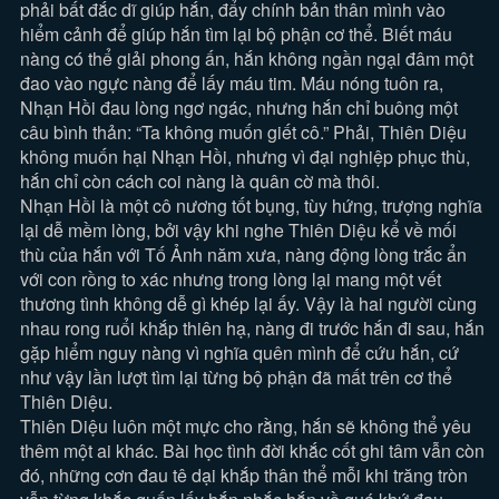
phải bất đắc dĩ giúp hắn, đẩy chính bản thân mình vào
hiểm cảnh để giúp hắn tìm lại bộ phận cơ thể. Biết máu
nàng có thể giải phong ấn, hắn không ngần ngại đâm một
đao vào ngực nàng để lấy máu tim. Máu nóng tuôn ra,
Nhạn Hồi đau lòng ngơ ngác, nhưng hắn chỉ buông một
câu bình thản: “Ta không muốn giết cô.” Phải, Thiên Diệu
không muốn hại Nhạn Hồi, nhưng vì đại nghiệp phục thù,
hắn chỉ còn cách coi nàng là quân cờ mà thôi.
Nhạn Hồi là một cô nương tốt bụng, tùy hứng, trượng nghĩa
lại dễ mềm lòng, bởi vậy khi nghe Thiên Diệu kể về mối
thù của hắn với Tố Ảnh năm xưa, nàng động lòng trắc ẩn
với con rồng to xác nhưng trong lòng lại mang một vết
thương tình không dễ gì khép lại ấy. Vậy là hai người cùng
nhau rong ruổi khắp thiên hạ, nàng đi trước hắn đi sau, hắn
gặp hiểm nguy nàng vì nghĩa quên mình để cứu hắn, cứ
như vậy lần lượt tìm lại từng bộ phận đã mất trên cơ thể
Thiên Diệu.
Thiên Diệu luôn một mực cho rằng, hắn sẽ không thể yêu
thêm một ai khác. Bài học tình đời khắc cốt ghi tâm vẫn còn
đó, những cơn đau tê dại khắp thân thể mỗi khi trăng tròn