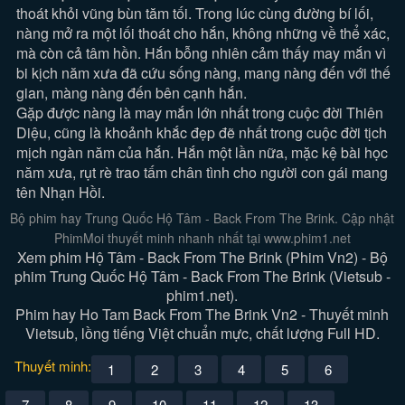
thoát khỏi vũng bùn tăm tối. Trong lúc cùng đường bí lối,
nàng mở ra một lối thoát cho hắn, không những về thể xác,
mà còn cả tâm hồn. Hắn bỗng nhiên cảm thấy may mắn vì
bi kịch năm xưa đã cứu sống nàng, mang nàng đến với thế
gian, màng nàng đến bên cạnh hắn.
Gặp được nàng là may mắn lớn nhất trong cuộc đời Thiên
Diệu, cũng là khoảnh khắc đẹp đẽ nhất trong cuộc đời tịch
mịch ngàn năm của hắn. Hắn một lần nữa, mặc kệ bài học
năm xưa, rụt rè trao tấm chân tình cho người con gái mang
tên Nhạn Hồi.
Bộ phim hay Trung Quốc Hộ Tâm - Back From The Brink. Cập nhật
PhimMoi thuyết minh nhanh nhất tại www.phim1.net
Xem phim Hộ Tâm - Back From The Brink (Phim Vn2) - Bộ
phim Trung Quốc Hộ Tâm - Back From The Brink (Vietsub -
phim1.net).
Phim hay Ho Tam Back From The Brink Vn2 - Thuyết minh
Vietsub, lồng tiếng Việt chuẩn mực, chất lượng Full HD.
Thuyết minh:
1
2
3
4
5
6
7
8
9
10
11
12
13