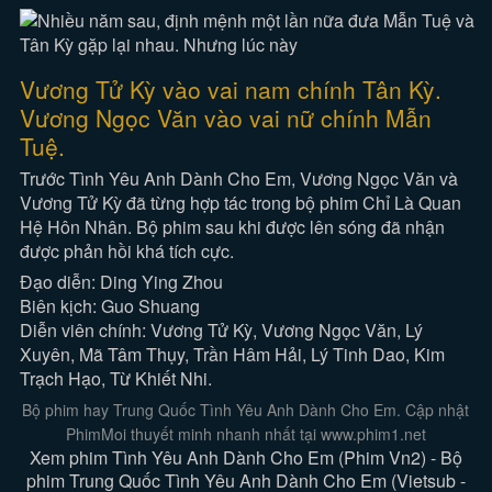
Vương Tử Kỳ vào vai nam chính Tân Kỳ.
Vương Ngọc Văn vào vai nữ chính Mẫn
Tuệ.
Trước Tình Yêu Anh Dành Cho Em, Vương Ngọc Văn và
Vương Tử Kỳ đã từng hợp tác trong bộ phim Chỉ Là Quan
Hệ Hôn Nhân. Bộ phim sau khi được lên sóng đã nhận
được phản hồi khá tích cực.
Đạo diễn: Ding Ying Zhou
Biên kịch: Guo Shuang
Diễn viên chính: Vương Tử Kỳ, Vương Ngọc Văn, Lý
Xuyên, Mã Tâm Thụy, Trần Hâm Hải, Lý Tinh Dao, Kim
Trạch Hạo, Từ Khiết Nhi.
Bộ phim hay Trung Quốc Tình Yêu Anh Dành Cho Em. Cập nhật
PhimMoi thuyết minh nhanh nhất tại www.phim1.net
Xem phim Tình Yêu Anh Dành Cho Em (Phim Vn2) - Bộ
phim Trung Quốc Tình Yêu Anh Dành Cho Em (Vietsub -