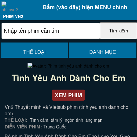
Bấm (vào đây) hiện MENU chính
PHIM VN2
THỂ LOẠI
DANH MỤC
Tình Yêu Anh Dành Cho Em
XEM PHIM
Vn2 Thuyết minh và Vietsub phim (tinh yeu anh danh cho
em).
THỂ LOẠI:
Tình cảm, tâm lý, ngôn tình lãng mạn
DIỄN VIÊN PHIM:
Trung Quốc
Bộ phim Tình Yêu Anh Dành Cho Em (The Love You Give