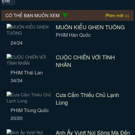
End
CÓ THỂ BẠN MUỐN XEM
Phim mới >>
MUÔN KIỂU GHEN TUÔNG
PHIM Hàn Quốc
24/24
CUỘC CHIẾN VỚI TÌNH
NHÂN
PHIM Thái Lan
34/34
Cưa Cẩm Thiếu Chủ Lạnh
Lùng
PHIM Trung Quốc
20/20
Anh Ấy Vượt Núi Sông Mà Đến