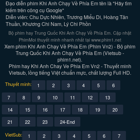
Đạo diễn phim Khi Anh Chạy Về Phía Em tên là "Hãy tìm
kiếm trên công cụ Google"
Diễn viên: Chu Dực Nhiên, Trương Miểu Di, Hoàng Tân
Thuần, Khương Chi Nam, Lý Chi Phồn
Bộ phim hay Trung Quốc Khi Anh Chạy Về Phía Em. Cập nhật
PhimMoi thuyết minh nhanh nhất tại www.phim1.net
Xem phim Khi Anh Chạy Về Phía Em (Phim Vn2) - Bộ phim
Trung Quốc Khi Anh Chạy Về Phía Em (Vietsub -
phim1.net).
Phim hay Khi Anh Chay Ve Phia Em Vn2 - Thuyết minh
Vietsub, lồng tiếng Việt chuẩn mực, chất lượng Full HD.
Thuyết minh:
1
2
3
4
5
6
7
8
9
10
11
12
13
14
15
16
17
18
19
20
21
22
23
24-End
VietSub:
1
2
3
4
5
6
7