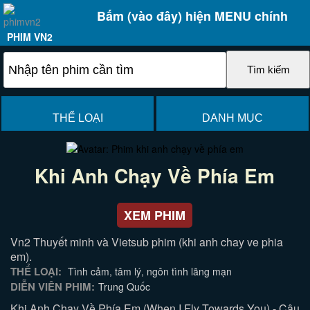
Bấm (vào đây) hiện MENU chính
PHIM VN2
THỂ LOẠI
DANH MỤC
Khi Anh Chạy Về Phía Em
XEM PHIM
Vn2 Thuyết minh và Vietsub phim (khi anh chay ve phia
em).
THỂ LOẠI:
Tình cảm, tâm lý, ngôn tình lãng mạn
DIỄN VIÊN PHIM:
Trung Quốc
Khi Anh Chạy Về Phía Em (When I Fly Towards You) - Câu