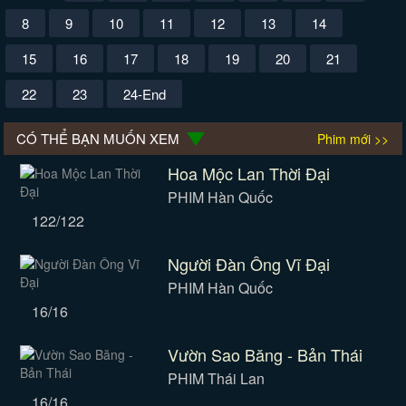
8
9
10
11
12
13
14
15
16
17
18
19
20
21
22
23
24-End
CÓ THỂ BẠN MUỐN XEM
Phim mới >>
Hoa Mộc Lan Thời Đại
PHIM Hàn Quốc
122/122
Người Đàn Ông Vĩ Đại
PHIM Hàn Quốc
16/16
Vườn Sao Băng - Bản Thái
PHIM Thái Lan
16/16