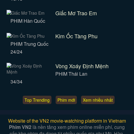
Giấc Mơ Trao Em
PHIM Hàn Quốc
Kim Ốc Tàng Phu
PHIM Trung Quốc
24/24
Vòng Xoáy Định Mệnh
PHIM Thái Lan
34/34
Top Trending
Phim mới
Xem nhiều nhất
Website of the VN2 movie-watching platform in Vietnam
Phim VN2
là nền tảng xem phim online miễn phí, cung
cấp kho phim đa dạng từ nhiều quốc gia như Mỹ, Hàn,