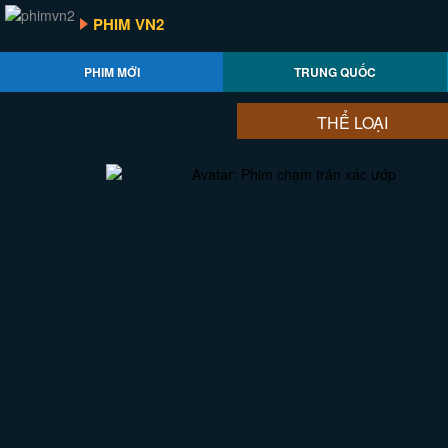
PHIM VN2
PHIM MỚI
TRUNG QUỐC
THỂ LOẠI