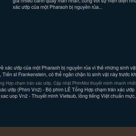
giả nhiều cảnh quay mãn nhãn, cùng với sự hiện diện nh
xác ướp của một Pharaoh bị nguyền rủa...
xác ướp của một Pharaoh bị nguyền rủa vì thế những sinh vật k
 Tiến sĩ Frankenstein, có thể ngăn chặn lũ sinh vật này trước k
ng Hợp chạm trán xác ướp. Cập nhật PhimMoi thuyết minh nhanh nhất
ác ướp (Phim Vn2) - Bộ phim LẺ Tổng Hợp chạm trán xác ướp (V
xac uop Vn2 - Thuyết minh Vietsub, lồng tiếng Việt chuẩn mực,