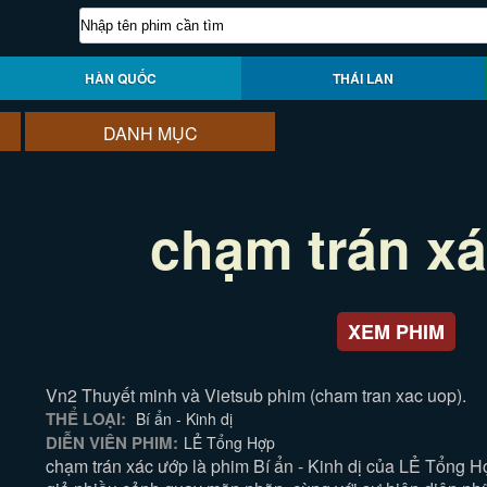
HÀN QUỐC
THÁI LAN
DANH MỤC
chạm trán x
XEM PHIM
Vn2 Thuyết minh và Vietsub phim (cham tran xac uop).
THỂ LOẠI:
Bí ẩn - Kinh dị
DIỄN VIÊN PHIM:
LẺ Tổng Hợp
chạm trán xác ướp là phim Bí ẩn - Kinh dị của LẺ Tổng 