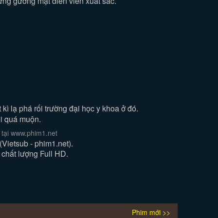
ững gương mặt diễn viên xuất sắc.
ì lạ phá rối trường đại học y khoa ở đó.
hi quá muộn.
 tại www.phim1.net
ietsub - phim1.net).
 chất lượng Full HD.
Phim mới >>