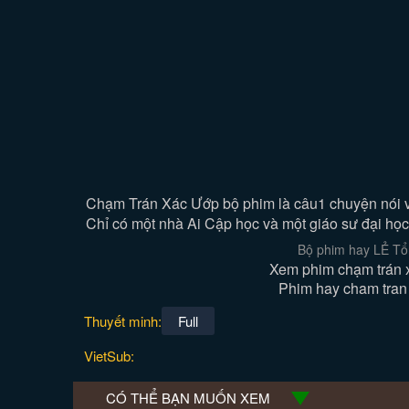
Chạm Trán Xác Ướp bộ phim là câu1 chuyện nói về 
Chỉ có một nhà Ai Cập học và một giáo sư đại học,
Bộ phim hay LẺ Tổ
Xem phim chạm trán x
Phim hay cham tran 
Thuyết minh:
Full
VietSub:
CÓ THỂ BẠN MUỐN XEM