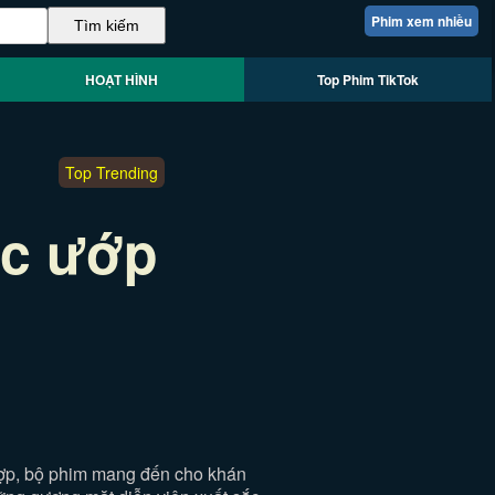
Phim xem nhiều
HOẠT HÌNH
Top Phim TikTok
Top Trending
ác ướp
Hợp, bộ phim mang đến cho khán