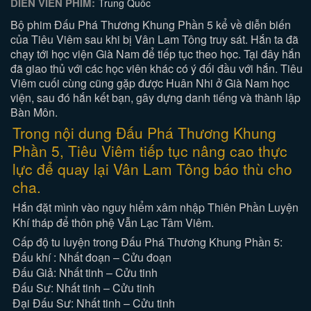
DIỄN VIÊN PHIM:
Trung Quốc
Bộ phim Đấu Phá Thương Khung Phần 5 kể về diễn biến
của Tiêu Viêm sau khi bị Vân Lam Tông truy sát. Hắn ta đã
chạy tới học viện Già Nam để tiếp tục theo học. Tại đây hắn
đã giao thủ với các học viên khác có ý đối đầu với hắn. Tiêu
Viêm cuối cùng cũng gặp được Huân Nhi ở Già Nam học
viện, sau đó hắn kết bạn, gây dựng danh tiếng và thành lập
Bàn Môn.
Trong nội dung Đấu Phá Thương Khung
Phần 5, Tiêu Viêm tiếp tục nâng cao thực
lực để quay lại Vân Lam Tông báo thù cho
cha.
Hắn đặt mình vào nguy hiểm xâm nhập Thiên Phần Luyện
Khí tháp để thôn phệ Vẫn Lạc Tâm Viêm.
Cấp độ tu luyện trong Đấu Phá Thương Khung Phần 5:
Đấu khí : Nhất đoạn – Cửu đoạn
Đấu Giả: Nhất tinh – Cửu tinh
Đấu Sư: Nhất tinh – Cửu tinh
Đại Đấu Sư: Nhất tinh – Cửu tinh