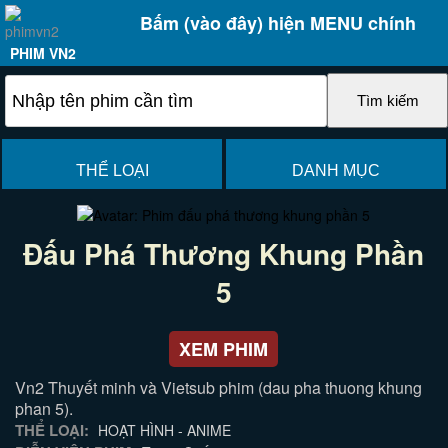
Bấm (vào đây) hiện MENU chính
PHIM VN2
THỂ LOẠI
DANH MỤC
Đấu Phá Thương Khung Phần
5
XEM PHIM
Vn2 Thuyết minh và Vietsub phim (dau pha thuong khung
phan 5).
THỂ LOẠI:
HOẠT HÌNH - ANIME