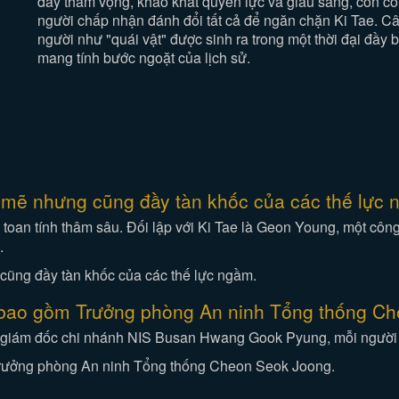
đầy tham vọng, khao khát quyền lực và giàu sang, còn c
người chấp nhận đánh đổi tất cả để ngăn chặn Ki Tae. 
người như "quái vật" được sinh ra trong một thời đại đầy 
mang tính bước ngoặt của lịch sử.
h mẽ nhưng cũng đầy tàn khốc của các thế lực 
 toan tính thâm sâu. Đối lập với Ki Tae là Geon Young, một công
.
e bao gồm Trưởng phòng An ninh Tổng thống C
 giám đốc chi nhánh NIS Busan Hwang Gook Pyung, mỗi người đ