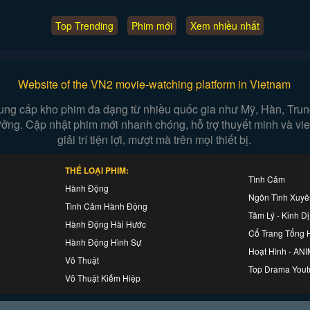
Top Trending
Phim mới
Xem nhiều nhất
Website of the VN2 movie-watching platform in Vietnam
ung cấp kho phim đa dạng từ nhiều quốc gia như Mỹ, Hàn, Trung,
 tưởng. Cập nhật phim mới nhanh chóng, hỗ trợ thuyết minh và v
giải trí tiện lợi, mượt mà trên mọi thiết bị.
THỂ LOẠI PHIM:
Tình Cảm
Hành Động
Ngôn Tình Xuy
Tình Cảm Hành Động
Tâm Lý - Kinh Dị
Hành Động Hài Hước
Cổ Trang Tổng 
Hành Động Hình Sự
Hoạt Hình - AN
Võ Thuật
Top Drama Yout
Võ Thuật Kiếm Hiệp