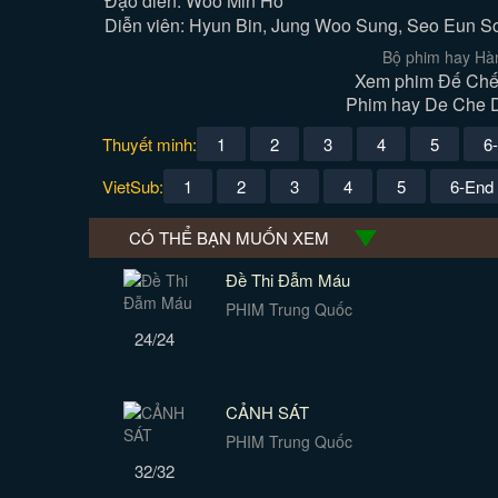
Đạo diễn: Woo Min Ho
Diễn viên: Hyun Bin, Jung Woo Sung, Seo Eun S
Bộ phim hay Hà
Xem phim Đế Chế 
Phim hay De Che Da
Thuyết minh:
1
2
3
4
5
6
VietSub:
1
2
3
4
5
6-End
CÓ THỂ BẠN MUỐN XEM
Đề Thi Đẫm Máu
PHIM Trung Quốc
24/24
CẢNH SÁT
PHIM Trung Quốc
32/32