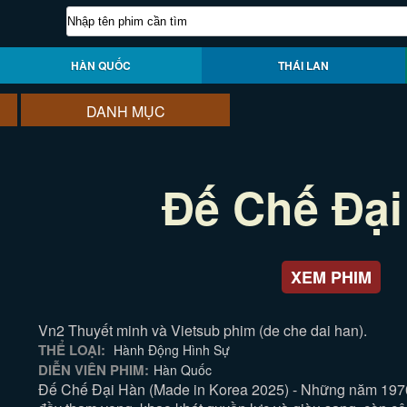
HÀN QUỐC
THÁI LAN
DANH MỤC
Đế Chế Đại
XEM PHIM
Vn2 Thuyết minh và Vietsub phim (de che dai han).
THỂ LOẠI:
Hành Động Hình Sự
DIỄN VIÊN PHIM:
Hàn Quốc
Đế Chế Đại Hàn (Made in Korea 2025) - Những năm 1970