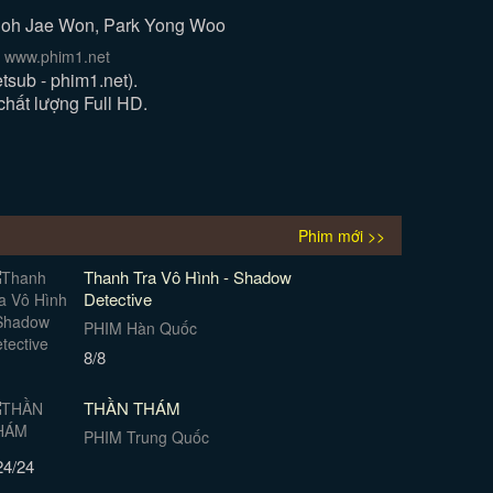
 Roh Jae Won, Park Yong Woo
i www.phim1.net
sub - phim1.net).
chất lượng Full HD.
Phim mới >>
Thanh Tra Vô Hình - Shadow
Detective
PHIM Hàn Quốc
8/8
THẦN THÁM
PHIM Trung Quốc
24/24