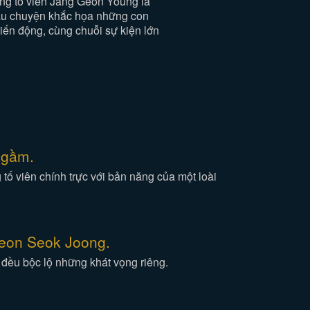
ông tố viên Jang Geon Young là
Câu chuyện khắc họa những con
biến động, cùng chuỗi sự kiện lớn
ngầm.
 tố viên chính trực với bản năng của một loài
heon Seok Joong.
ều bộc lộ những khát vọng riêng.