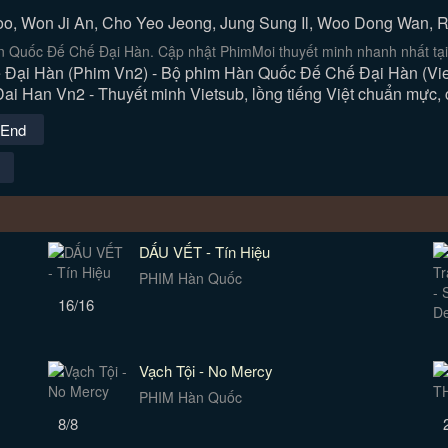
oo, Won Ji An, Cho Yeo Jeong, Jung Sung Il, Woo Dong Wan,
n Quốc Đế Chế Đại Hàn. Cập nhật PhimMoi thuyết minh nhanh nhất tạ
Đại Hàn (Phim Vn2) - Bộ phim Hàn Quốc Đế Chế Đại Hàn (Viet
i Han Vn2 - Thuyết minh Vietsub, lồng tiếng Việt chuẩn mực, 
-End
DẤU VẾT - Tín Hiệu
PHIM Hàn Quốc
16/16
Vạch Tội - No Mercy
PHIM Hàn Quốc
8/8