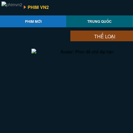
PHIM VN2
PHIM MỚI
TRUNG QUỐC
THỂ LOẠI