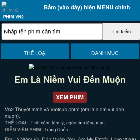
Bấm (vào đây) hiện MENU chính
PHIM VN2
THỂ LOẠI
DANH MỤC
Em Là Niềm Vui Đến Muộn
XEM PHIM
Vn2 Thuyết minh và Vietsub phim (em la niem vui den
muon).
THỂ LOẠI:
Tình cảm, tâm lý, ngôn tình lãng mạn
DIỄN VIÊN PHIM:
Trung Quốc
Em Là Niềm Vui Đến Muộn (You Are My Fateful Love 2026)