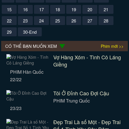
15
16
17
18
19
20
21
22
23
24
25
26
27
28
29
30-End
CÓ THỂ BẠN MUỐN XEM
Phim mới >>
Vợ Hàng Xóm - Tình Cô Láng
Giềng
PHIM Hàn Quốc
22/22
Tôi Ở Đỉnh Cao Đợi Cậu
PHIM Trung Quốc
23/23
Đẹp Trai Là số Một - Đẹp Trai