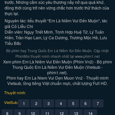
trước. Những cảm xúc yêu thương nảy nở qua quá khứ,
đồng thời cũng trở nên vững chắc hơn trước thử thách của
thực tại.
Nguyên tác: tiểu thuyết "Em Là Niềm Vui Đến Muộn", tác
giả Cố Liễu Chi
Diễn viên: Ngụy Triết Minh, Trịnh Hợp Huệ Tử, Lý Tuấn
Hiền, Trần Hạo Lam, Lý Ca Dương, Trương Mộc Hề, Lưu
Tiểu Bắc
Bộ phim hay Trung Quốc Em Là Niềm Vui Đến Muộn. Cập nhật
PhimMoi thuyết minh nhanh nhất tại www.phim1.net
Xem phim Em Là Niềm Vui Đến Muộn (Phim Vn2) - Bộ phim
Trung Quốc Em Là Niềm Vui Đến Muộn (Vietsub -
phim1.net).
Phim hay Em La Niem Vui Den Muon Vn2 - Thuyết minh
Vietsub, lồng tiếng Việt chuẩn mực, chất lượng Full HD.
Thuyết minh:
VietSub:
1
2
3
4
5
6
7
8
9
10
11
12
13
14