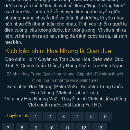
được chuyển thể từ tiểu thuyết nổi tiếng "Ngộ Trường Sinh"
của Lâm Gia Thành, kể về chuyện tình ngược luyến giữa
phượng hoàng chuyển thế và thần thái dương, từ yêu nhau
hận nhau đến thành toàn cho nhau. Tình yêu khiến người ta
điên cuồng, cầu không được, bỏ không xong. Vì yêu sinh ra
hận, vì hận sinh ra sợ hãi, nàng đã đánh cược tất cả, tái sinh
niết bàn.
Kịch bản phim Hoa Nhung là Qian Jue
Đạo diễn: Hồ Y Quyên và Trần Quốc Hoa. Diễn viên: Cúc
Tịnh Y, Quách Tuấn Thần, Lý Đông Thấm, Lục Đình Ngọc
Bộ phim hay Trung Quốc Hoa Nhung. Cập nhật PhimMoi thuyết
minh nhanh nhất tại www.phim1.net
Xem phim Hoa Nhung (Phim Vn2) - Bộ phim Trung Quốc
Hoa Nhung (Vietsub - phim1.net).
Phim hay Hoa Nhung Vn2 - Thuyết minh Vietsub, lồng tiếng
Việt chuẩn mực, chất lượng Full HD.
Thuyết minh:
1
2
3
4
5
6
7
8
9
10
11
12
13