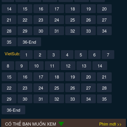
14
15
16
17
18
19
20
21
22
23
24
25
26
27
28
29
30
31
32
33
34
35
36-End
VietSub:
1
2
3
4
5
6
7
8
9
10
11
12
13
14
15
16
17
18
19
20
21
22
23
24
25
26
27
28
29
30
31
32
33
34
35
36-End
CÓ THỂ BẠN MUỐN XEM
Phim mới >>