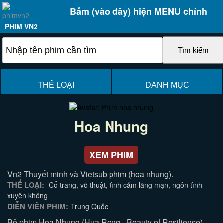
Bấm (vào đây) hiện MENU chính
PHIM VN2
THỂ LOẠI
DANH MỤC
Hoa Nhung
XEM PHIM
Vn2 Thuyết minh và Vietsub phim (hoa nhung).
THỂ LOẠI:
Cổ trang, võ thuật, tình cảm lãng mạn, ngôn tình
xuyên không
DIỄN VIÊN PHIM:
Trung Quốc
Bộ phim Hoa Nhung (Hua Rong - Beauty of Resilience)