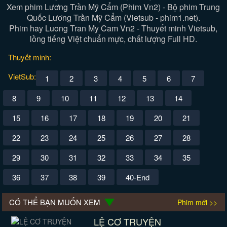
Xem phim Lương Trần Mỹ Cẩm (Phim Vn2) - Bộ phim Trung
Quốc Lương Trần Mỹ Cẩm (Vietsub - phim1.net).
Phim hay Luong Tran My Cam Vn2 - Thuyết minh Vietsub,
lồng tiếng Việt chuẩn mực, chất lượng Full HD.
Thuyết minh:
VietSub:
1
2
3
4
5
6
7
8
9
10
11
12
13
14
15
16
17
18
19
20
21
22
23
24
25
26
27
28
29
30
31
32
33
34
35
36
37
38
39
40-End
CÓ THỂ BẠN MUỐN XEM
Phim mới >>
LỆ CƠ TRUYỆN