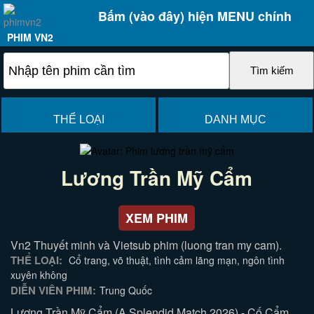
Bấm (vào đây) hiện MENU chính
PHIM VN2
THỂ LOẠI
DANH MỤC
Lương Trần Mỹ Cẩm
XEM PHIM
Vn2 Thuyết minh và Vietsub phim (luong tran my cam).
THỂ LOẠI:
Cổ trang, võ thuật, tình cảm lãng mạn, ngôn tình
xuyên không
DIỄN VIÊN PHIM:
Trung Quốc
Lương Trần Mỹ Cẩm (A Splendid Match 2026) - Cố Cẩm