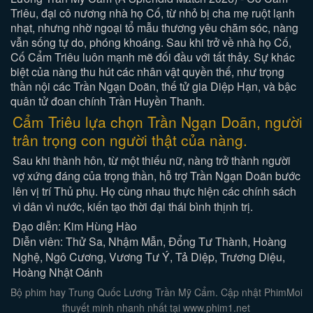
Triêu, đại cô nương nhà họ Cố, từ nhỏ bị cha mẹ ruột lạnh
nhạt, nhưng nhờ ngoại tổ mẫu thương yêu chăm sóc, nàng
vẫn sống tự do, phóng khoáng. Sau khi trở về nhà họ Cố,
Cố Cẩm Triêu luôn mạnh mẽ đối đầu với tất thảy. Sự khác
biệt của nàng thu hút các nhân vật quyền thế, như trọng
thần nội các Trần Ngạn Doãn, thế tử gia Diệp Hạn, và bậc
quân tử đoan chính Trần Huyền Thanh.
Cẩm Triêu lựa chọn Trần Ngạn Doãn, người
trân trọng con người thật của nàng.
Sau khi thành hôn, từ một thiếu nữ, nàng trở thành người
vợ xứng đáng của trọng thần, hỗ trợ Trần Ngạn Doãn bước
lên vị trí Thủ phụ. Họ cùng nhau thực hiện các chính sách
vì dân vì nước, kiến tạo thời đại thái bình thịnh trị.
Đạo diễn: Kim Hùng Hào
Diễn viên: Thử Sa, Nhậm Mẫn, Đổng Tư Thành, Hoàng
Nghệ, Ngô Cương, Vương Tư Ý, Tả Diệp, Trương Diệu,
Hoàng Nhật Oánh
Bộ phim hay Trung Quốc Lương Trần Mỹ Cẩm. Cập nhật PhimMoi
thuyết minh nhanh nhất tại www.phim1.net