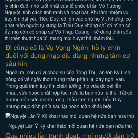
ly chín đuôi nhỏ tuổi nhất của tổ chức bí ẩn Vô Tướng
Nguyệt, tính cách tinh ranh và hoạt bát. Khi làm nhiệm vụ
truy tìm đại yêu Tiểu Duy, cô lẻn vào phủ họ Vi. Nhưng, cô
phát hiện người tự xưng là Tiểu Duy không chỉ có mình cô
ấy, mà còn có pháp sư Võ Thập Quang - kẻ dùng thân yêu
thi triển thuật họa bì, mang mối huyết hải thâm thù.
Đi cùng cô là Vụ Vọng Ngôn, hồ ly chín
đuôi với dung mạo dịu dàng nhưng tâm cơ
sâu kín.
Ngoài ra, còn có vị pháp sư của Tông Thị Lân tên Ký Linh,
trông có vẻ ngây thơ nhưng thân phận lại đầy nghi vấn.
Trong quá trình truy tìm chân tướng, họ vừa dò xét lẫn
nhau, vừa buộc phải hợp tác, nửa là bạn nửa là thù. Tất cả
hướng đến sức mạnh Long Thần trên người Tiểu Duy,
nhưng mục đích phía sau lại hoàn toàn khác biệt.
Nguyệt Lân Ỷ Kỷ khai thác mối quan hệ nửa bạn nửa thù
Qua nhiều lần tranh đoạt, mọi người dần trở