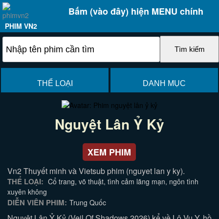
Bấm (vào đây) hiện MENU chính
PHIM VN2
THỂ LOẠI
DANH MỤC
Nguyệt Lân Ỷ Kỷ
XEM PHIM
Vn2 Thuyết minh và Vietsub phim (nguyet lan y ky).
THỂ LOẠI:
Cổ trang, võ thuật, tình cảm lãng mạn, ngôn tình
xuyên không
DIỄN VIÊN PHIM:
Trung Quốc
Nguyệt Lân Ỷ Kỷ (Veil Of Shadows 2026) kể về Lộ Vu Y, hồ