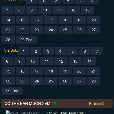
7
8
9
10
11
12
13
14
15
16
17
18
19
20
21
22
23
24
25
26
27
28
29-End
VietSub:
1
2
3
4
5
6
7
8
9
10
11
12
13
14
15
16
17
18
19
20
21
22
23
24
25
26
27
28
29-End
CÓ THỂ BẠN MUỐN XEM
Phim mới >>
Vong Trần Nguyệt