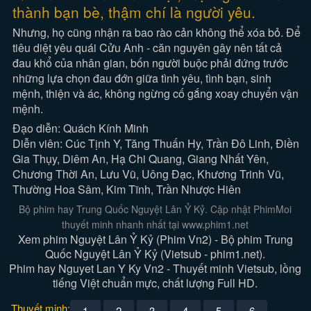
thành bạn bè, thậm chí là người yêu.
Nhưng, họ cũng nhận ra bao rào cản không thể xóa bỏ. Để
tiêu diệt yêu quái Cửu Anh - căn nguyên gây nên tất cả
đau khổ của nhân gian, bốn người buộc phải đứng trước
những lựa chọn đau đớn giữa tình yêu, tình bạn, sinh
mệnh, thiện và ác, không ngừng cố gắng xoay chuyển vận
mệnh.
Đạo diễn: Quách Kính Minh
Diễn viên: Cúc Tịnh Y, Tăng Thuấn Hy, Trần Đô Linh, Điền
Gia Thụy, Diêm An, Hạ Chi Quang, Giang Nhất Yên,
Chương Thời An, Lưu Vũ, Uông Đạc, Khương Trinh Vũ,
Thường Hoa Sâm, Kim Tĩnh, Trần Nhược Hiên
Bộ phim hay Trung Quốc Nguyệt Lân Ỷ Kỷ. Cập nhật PhimMoi
thuyết minh nhanh nhất tại www.phim1.net
Xem phim Nguyệt Lân Ỷ Kỷ (Phim Vn2) - Bộ phim Trung
Quốc Nguyệt Lân Ỷ Kỷ (Vietsub - phim1.net).
Phim hay Nguyet Lan Y Ky Vn2 - Thuyết minh Vietsub, lồng
tiếng Việt chuẩn mực, chất lượng Full HD.
Thuyết minh:
1
2
3
4
5
6