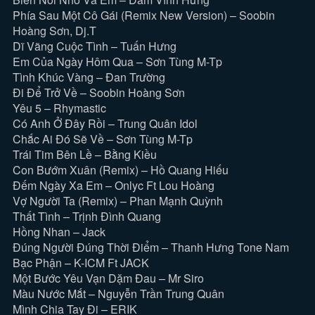
Phía Sau Một Cô Gái (Remix New Version) – Soobin
Hoàng Sơn, Dj.T
Dĩ Vãng Cuộc Tình – Tuấn Hưng
Em Của Ngày Hôm Qua – Sơn Tùng M-Tp
Tình Khúc Vàng – Đan Trường
Đi Để Trở Về – Soobin Hoàng Sơn
Yêu 5 – Rhymastic
Có Anh Ở Đây Rồi – Trung Quân Idol
Chắc Ai Đó Sẽ Về – Sơn Tùng M-Tp
Trái Tim Bên Lề – Bằng Kiều
Con Bướm Xuân (Remix) – Hồ Quang Hiếu
Đếm Ngày Xa Em – Onlyc Ft Lou Hoàng
Vợ Người Ta (Remix) – Phan Mạnh Quỳnh
Thất Tình – Trịnh Đình Quang
Hồng Nhan – Jack
Đúng Người Đúng Thời Điểm – Thanh Hưng Tone Nam
Bạc Phận – K-ICM Ft JACK
Một Bước Yêu Vạn Dặm Đau – Mr Siro
Màu Nước Mắt – Nguyễn Trần Trung Quân
Mình Chia Tay Đi – ERIK