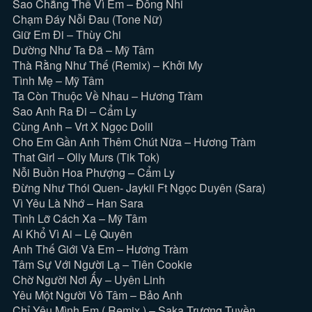
Sao Chẳng Thể Vì Em – Đông Nhi
Chạm Đáy Nỗi Đau (Tone Nữ)
Giữ Em Đi – Thùy Chi
Dường Như Ta Đã – Mỹ Tâm
Thà Rằng Như Thế (Remix) – Khởi My
Tình Mẹ – Mỹ Tâm
Ta Còn Thuộc Về Nhau – Hương Tràm
Sao Anh Ra Đi – Cẩm Ly
Cùng Anh – Vrt X Ngọc Dolil
Cho Em Gần Anh Thêm Chút Nữa – Hương Tràm
That Girl – Olly Murs (Tik Tok)
Nỗi Buồn Hoa Phượng – Cẩm Ly
Đừng Như Thói Quen- Jaykii Ft Ngọc Duyên (Sara)
Vì Yêu Là Nhớ – Han Sara
Tình Lỡ Cách Xa – Mỹ Tâm
Ai Khổ Vì Ai – Lệ Quyên
Anh Thế Giới Và Em – Hương Tràm
Tâm Sự Với Người Lạ – Tiên Cookie
Chờ Người Nơi Ấy – Uyên Linh
Yêu Một Người Vô Tâm – Bảo Anh
Chỉ Yêu Mình Em ( Remix ) – Saka Trương Tuyền