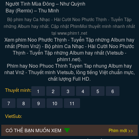
Người Tình Mùa Đông – Như Quỳnh
Bay (Remix) – Thu Minh
Bộ phim hay Ca Nhạc - Hài Cười Noo Phước Thịnh - Tuyển Tập
những Album hay nhất. Cập nhật PhimMoi thuyết minh nhanh nhất
tại www.phim1.net
Xem phim Noo Phước Thịnh - Tuyển Tập những Album hay
nhất (Phim Vn2) - Bộ phim Ca Nhạc - Hài Cười Noo Phước
Thịnh - Tuyển Tập những Album hay nhất (Vietsub -
phim1.net).
Phim hay Noo Phuoc Thinh Tuyen Tap nhung Album hay
nhat Vn2 - Thuyết minh Vietsub, lồng tiếng Việt chuẩn mực,
chất lượng Full HD.
Thuyết minh:
1
2
3
4
5
6
7
8
9
10
11
VietSub:
CÓ THỂ BẠN MUỐN XEM
Phim mới >>