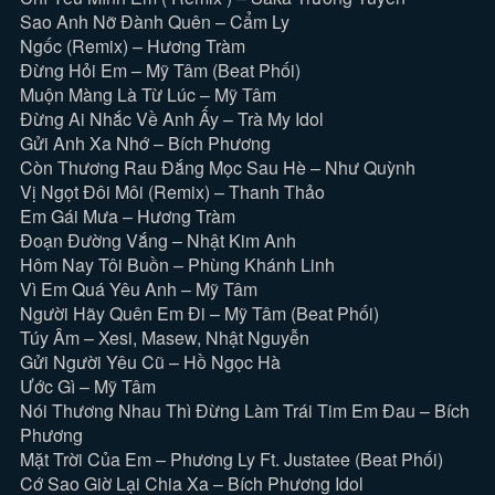
Sao Anh Nỡ Đành Quên – Cẩm Ly
Ngốc (Remix) – Hương Tràm
Đừng Hỏi Em – Mỹ Tâm (Beat Phối)
Muộn Màng Là Từ Lúc – Mỹ Tâm
Đừng Ai Nhắc Về Anh Ấy – Trà My Idol
Gửi Anh Xa Nhớ – Bích Phương
Còn Thương Rau Đắng Mọc Sau Hè – Như Quỳnh
Vị Ngọt Đôi Môi (Remix) – Thanh Thảo
Em Gái Mưa – Hương Tràm
Đoạn Đường Vắng – Nhật Kim Anh
Hôm Nay Tôi Buồn – Phùng Khánh Linh
Vì Em Quá Yêu Anh – Mỹ Tâm
Người Hãy Quên Em Đi – Mỹ Tâm (Beat Phối)
Túy Âm – Xesi, Masew, Nhật Nguyễn
Gửi Người Yêu Cũ – Hồ Ngọc Hà
Ước Gì – Mỹ Tâm
Nói Thương Nhau Thì Đừng Làm Trái Tim Em Đau – Bích
Phương
Mặt Trời Của Em – Phương Ly Ft. Justatee (Beat Phối)
Cớ Sao Giờ Lại Chia Xa – Bích Phương Idol