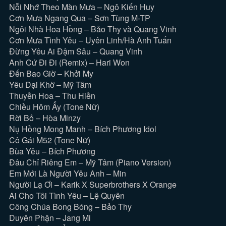
Nỗi Nhớ Theo Màn Mưa – Ngô Kiến Huy
Cơn Mưa Ngang Qua – Sơn Tùng M-TP
Ngôi Nhà Hoa Hồng – Bảo Thy và Quang Vinh
Cơn Mưa Tình Yêu – Uyên Linh/Hà Anh Tuấn
Đừng Yêu Ai Đậm Sâu – Quang Vinh
Anh Cứ Đi Đi (Remix) – Hari Won
Đến Bao Giờ – Khởi My
Yêu Dại Khờ – Mỹ Tâm
Thuyền Hoa – Thu Hiền
Chiều Hôm Ấy (Tone Nữ)
Rời Bỏ – Hòa Minzy
Nụ Hồng Mong Manh – Bích Phương Idol
Cô Gái M52 (Tone Nữ)
Bùa Yêu – Bích Phương
Đâu Chỉ Riêng Em – Mỹ Tâm (Piano Version)
Em Mới Là Người Yêu Anh – Min
Người Lạ Ơi – Karik X Superbrothers X Orange
Ai Cho Tôi Tình Yêu – Lệ Quyên
Công Chúa Bong Bóng – Bảo Thy
Duyên Phận – Jang Mi