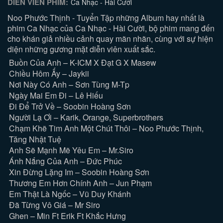
DIỄN VIÊN PHIM:
Ca Nhạc - Hài Cười
Noo Phước Thịnh - Tuyển Tập những Album hay nhất là
phim Ca Nhạc của Ca Nhạc - Hài Cười, bộ phim mang đến
cho khán giả nhiều cảnh quay mãn nhãn, cùng với sự hiện
diện những gương mặt diễn viên xuất sắc.
Buồn Của Anh – K-ICM X Đạt G X Masew
Chiều Hôm Ấy – Jaykii
Nơi Này Có Anh – Sơn Tùng M-Tp
Ngày Mai Em Đi – Lê Hiếu
Đi Để Trở Về – Soobin Hoàng Sơn
Người Lạ Ơi – Karik, Orange, Superbrothers
Chạm Khẽ Tim Anh Một Chút Thôi – Noo Phước Thịnh,
Tăng Nhật Tuệ
Anh Sẽ Mạnh Mẽ Yêu Em – Mr.Siro
Ánh Nắng Của Anh – Đức Phúc
Xin Đừng Lặng Im – Soobin Hoàng Sơn
Thương Em Hơn Chính Anh – Jun Phạm
Em Thật Là Ngốc – Vũ Duy Khánh
Đã Từng Vô Giá – Mr Siro
Ghen – Min Ft Erik Ft Khắc Hưng