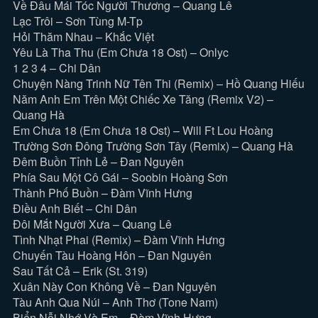
Về Đâu Mái Tóc Người Thương – Quang Lê
Lạc Trôi – Sơn Tùng M-Tp
Hỏi Thăm Nhau – Khắc Việt
Yêu Là Tha Thu (Em Chưa 18 Ost) – Onlyc
1 2 3 4 – Chi Dân
Chuyện Nàng Trinh Nữ Tên Thi (Remix) – Hồ Quang Hiếu
Năm Anh Em Trên Một Chiếc Xe Tăng (Remix V2) –
Quang Hà
Em Chưa 18 (Em Chưa 18 Ost) – Will Ft Lou Hoàng
Trường Sơn Đông Trường Sơn Tây (Remix) – Quang Hà
Đêm Buồn Tỉnh Lẻ – Đan Nguyên
Phía Sau Một Cô Gái – Soobin Hoàng Sơn
Thành Phố Buồn – Đàm Vĩnh Hưng
Điều Anh Biết – Chi Dân
Đôi Mắt Người Xưa – Quang Lê
Tình Nhạt Phai (Remix) – Đàm Vĩnh Hưng
Chuyến Tàu Hoàng Hôn – Đan Nguyên
Sau Tất Cả – Erik (St. 319)
Xuân Này Con Không Về – Đan Nguyên
Tàu Anh Qua Núi – Anh Thơ (Tone Nam)
Biển Nỗi Nhớ Và Em – Đàm Vĩnh Hưng