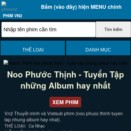
Bấm (vào đây) hiện MENU chính
PHIM VN2
THỂ LOẠI
DANH MỤC
Noo Phước Thịnh - Tuyển Tập
những Album hay nhất
XEM PHIM
Vn2 Thuyết minh và Vietsub phim (noo phuoc thinh tuyen
tap nhung album hay nhat).
THỂ LOẠI:
Ca Nhạc