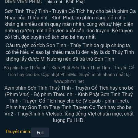
DIỄN VIÊN PHIM:
Thiếu nhi - Kinh Phật
Sơn Tinh Thuỷ Tinh - Truyện Cổ Tích hay cho bé là phim Ca
Nhạc của Thiếu nhi - Kinh Phật, bộ phim mang đến cho
khán giả nhiều cảnh quay mãn nhãn, cùng với sự hiện diện
những gương mặt diễn viên xuất sắc. doc truyen, Kể truyện
cổ tích, đọc truyện cổ tích cho bé hay nhất
Câu truyện cổ tích Sơn Tinh - Thủy Tinh đã giúp chúng ta
có thể hiểu vì sao lại nhiều mưa lũ đến vậy là do Thủy Tinh
không lấy được Mị Nương nên đã trả thù Sơn Tinh
Bộ phim hay Thiếu nhi - Kinh Phật Sơn Tinh Thuỷ Tinh - Truyện Cổ
Tích hay cho bé. Cập nhật PhimMoi thuyết minh nhanh nhất tại
www.phim1.net
Xem phim Sơn Tinh Thuỷ Tinh - Truyện Cổ Tích hay cho bé
(Phim Vn2) - Bộ phim Thiếu nhi - Kinh Phật Sơn Tinh Thuỷ
Tinh - Truyện Cổ Tích hay cho bé (Vietsub - phim1.net).
Phim hay Son Tinh Thuy Tinh Truyen Co Tich hay cho be
Vn2 - Thuyết minh Vietsub, lồng tiếng Việt chuẩn mực, chất
lượng Full HD.
Thuyết minh:
Full