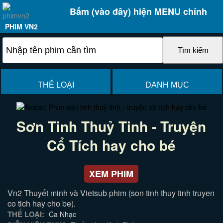
Bấm (vào đây) hiện MENU chính
PHIM VN2
THỂ LOẠI
DANH MỤC
Sơn Tinh Thuỷ Tinh - Truyện
Cổ Tích hay cho bé
XEM PHIM
Vn2 Thuyết minh và Vietsub phim (son tinh thuy tinh truyen
co tich hay cho be).
THỂ LOẠI:
Ca Nhạc