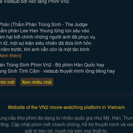
à Vietsub bởi nền tảng Phim Vn2.
:
Phán (Thẩm Phán Trùng Sinh - The Judge
thẩm phán Lee Han Young từng lún sâu vào
ãm hại bởi chính những người anh đã phục vụ.
 tử, một sự kiện siêu nhiên đã đưa linh hồn
 năm trước, khi anh vẫn còn là một tân binh
Xem thêm]
án Trùng Sinh Phim Vn2 - Bộ phim Hàn Quốc hay
 Sinh Tình Cảm - vietsub thuyết minh lồng tiếng hay
him mới
Xem nhiều nhất
Website of the VN2 movie-watching platform in Vietnam
ung cấp kho phim đa dạng từ nhiều quốc gia như Mỹ, Hàn, Trung,
 tưởng. Cập nhật phim mới nhanh chóng, hỗ trợ thuyết minh và v
giải trí tiện lợi, mượt mà trên mọi thiết bị.