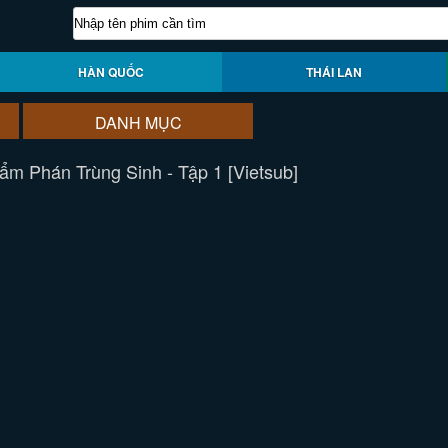
HÀN QUỐC
THÁI LAN
DANH MỤC
ẩm Phán Trùng Sinh - Tập 1 [Vietsub]