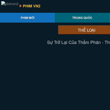
PHIM VN2
PHIM MỚI
TRUNG QUỐC
THỂ LOẠI
Sự Trở Lại Của Thẩm Phán - Th