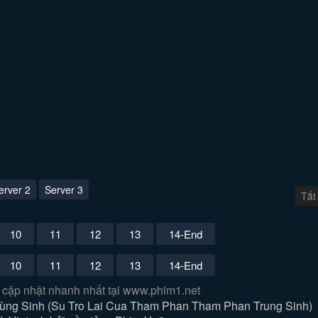
erver 2
Server 3
Tắt
10
11
12
13
14-End
10
11
12
13
14-End
 cập nhật nhanh nhất tại www.phim1.net
ùng Sinh (Su Tro Lai Cua Tham Phan Tham Phan Trung Sinh)