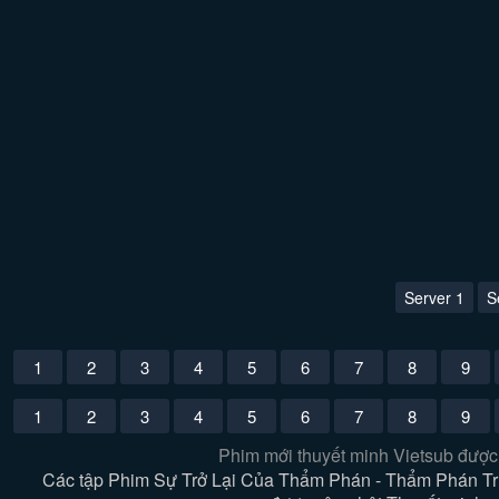
Server 1
S
1
2
3
4
5
6
7
8
9
1
2
3
4
5
6
7
8
9
Phim mới thuyết minh Vietsub được
Các tập Phim Sự Trở Lại Của Thẩm Phán - Thẩm Phán Tr