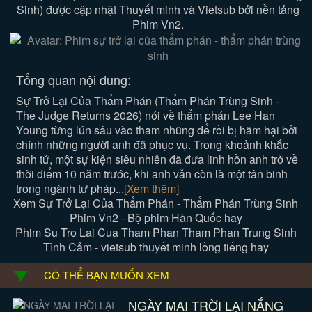
Sinh) được cập nhật Thuyết minh và Vietsub bởi nền tảng
Phim Vn2.
Tổng quan nội dung:
Sự Trở Lại Của Thẩm Phán (Thẩm Phán Trùng Sinh -
The Judge Returns 2026) nói về thẩm phán Lee Han
Young từng lún sâu vào tham nhũng để rồi bị hãm hại bởi
chính những người anh đã phục vụ. Trong khoảnh khắc
sinh tử, một sự kiện siêu nhiên đã đưa linh hồn anh trở về
thời điểm 10 năm trước, khi anh vẫn còn là một tân binh
trong ngành tư pháp...
[Xem thêm]
Xem Sự Trở Lại Của Thẩm Phán - Thẩm Phán Trùng Sinh
Phim Vn2 - Bộ phim Hàn Quốc hay
Phim Su Tro Lai Cua Tham Phan Tham Phan Trung Sinh
Tình Cảm - vietsub thuyết minh lồng tiếng hay
CÓ THỂ BẠN MUỐN XEM
NGÀY MAI TRỜI LẠI NẮNG