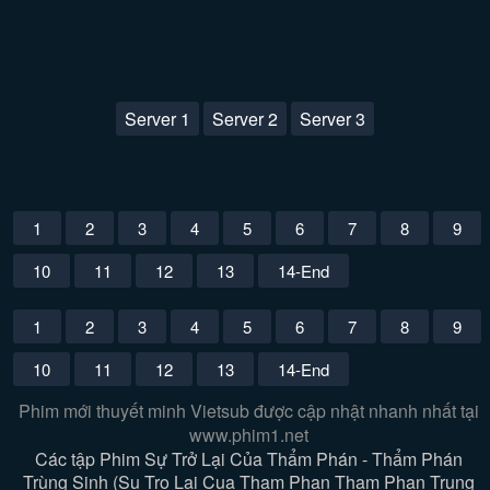
Server 1
Server 2
Server 3
1
2
3
4
5
6
7
8
9
10
11
12
13
14-End
1
2
3
4
5
6
7
8
9
10
11
12
13
14-End
Phim mới thuyết minh Vietsub được cập nhật nhanh nhất tại
www.phim1.net
Các tập Phim Sự Trở Lại Của Thẩm Phán - Thẩm Phán
Trùng Sinh (Su Tro Lai Cua Tham Phan Tham Phan Trung