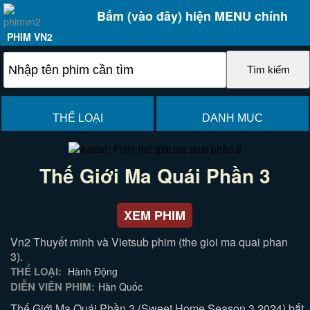
Bấm (vào đây) hiện MENU chính
PHIM VN2
THỂ LOẠI
DANH MỤC
Thế Giới Ma Quái Phần 3
XEM PHIM
Vn2 Thuyết minh và Vietsub phim (the gioi ma quai phan
3).
THỂ LOẠI:
Hành Động
DIỄN VIÊN PHIM:
Hàn Quốc
Thế Giới Ma Quái Phần 3 (Sweet Home Season 3 2024) bắt