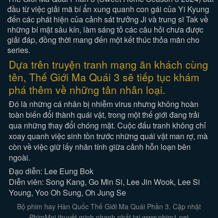
đầu từ việc giải mã bí ẩn xung quanh con gái của Yi Kyung
đến các phát hiện của cảnh sát trưởng Ji và trung sĩ Tak về
những bí mật sâu kín, làm sáng tỏ các câu hỏi chưa được
giải đáp, đồng thời mang đến một kết thúc thỏa mãn cho
series.
Dựa trên truyện tranh mạng ăn khách cùng
tên, Thế Giới Ma Quái 3 sẽ tiếp tục khám
phá thêm về những tân nhân loại.
Đó là những cá nhân bị nhiễm virus nhưng không hoàn
toàn biến đổi thành quái vật, trong một thế giới đang trải
qua những thay đổi chóng mặt. Cuộc đấu tranh không chỉ
xoay quanh việc sinh tồn trước những quái vật man rợ, mà
còn về việc giữ lấy nhân tính giữa cảnh hỗn loạn bên
ngoài.
Đạo diễn: Lee Eung Bok
Diễn viên: Song Kang, Go Min Si, Lee Jin Wook, Lee Si
Young, Yoo Oh Sung, Oh Jung Se
Bộ phim hay Hàn Quốc Thế Giới Ma Quái Phần 3. Cập nhật
PhimMoi thuyết minh nhanh nhất tại www.phim1.net