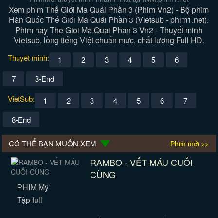
Xem phim Thế Giới Ma Quái Phần 3 (Phim Vn2) - Bộ phim
Hàn Quốc Thế Giới Ma Quái Phần 3 (Vietsub - phim1.net).
Phim hay The Gioi Ma Quai Phan 3 Vn2 - Thuyết minh
Vietsub, lồng tiếng Việt chuẩn mực, chất lượng Full HD.
Thuyết minh:
1
2
3
4
5
6
7
8-End
VietSub:
1
2
3
4
5
6
7
8-End
CÓ THỂ BẠN MUỐN XEM
Phim mới >>
RAMBO - VẾT MÁU CUỐI
CÙNG
PHIM Mỹ
Tập full