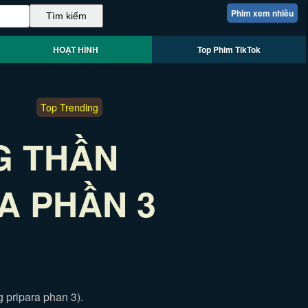
Phim xem nhiều
HOẠT HÌNH
Top Phim TikTok
Top Trending
G THẦN
A PHẦN 3
 pripara phan 3).