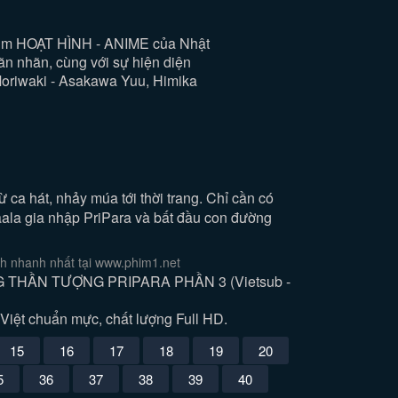
 HOẠT HÌNH - ANIME của Nhật
n nhãn, cùng với sự hiện diện
Moriwaki - Asakawa Yuu, Himika
 ca hát, nhảy múa tới thời trang. Chỉ cần có
Laala gia nhập PriPara và bất đầu con đường
nhanh nhất tại www.phim1.net
G THẦN TƯỢNG PRIPARA PHẦN 3 (Vietsub -
t chuẩn mực, chất lượng Full HD.
15
16
17
18
19
20
5
36
37
38
39
40