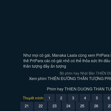
Như mọi cô gái, Manaka Laala cũng xem PriPara là 
thẻ PriPara các cô gái nhỏ có thể thỏa sức thi đấ
thần tượng đầy ấn tượng
Bộ phim hay Nhật Bản THIÊN Đ
Xem phim THIÊN ĐƯỜNG THẦN TƯỢNG PRIPA
Phim hay THIEN DUONG THAN TUONG 
Thuyết minh:
1
2
3
4
5
6
21
22
23
24
25
26
2