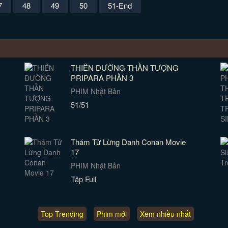
7
48
49
50
51-End
THIÊN ĐƯỜNG THẦN TƯỢNG
PRIPARA PHẦN 3
PHIM Nhật Bản
51/51
Thám Tử Lừng Danh Conan Movie
17
PHIM Nhật Bản
Tập Full
Top Trending
Phim mới
Xem nhiều nhất