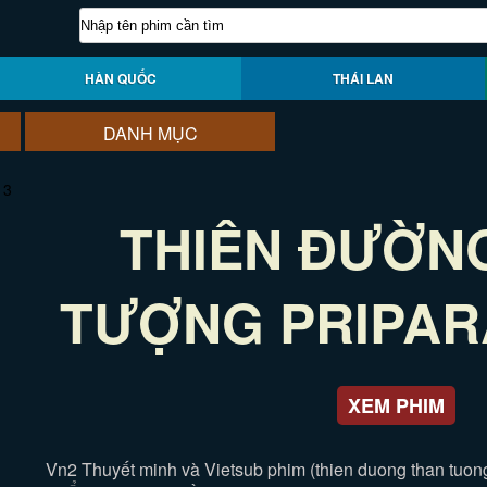
HÀN QUỐC
THÁI LAN
DANH MỤC
THIÊN ĐƯỜN
TƯỢNG PRIPAR
XEM PHIM
Vn2 Thuyết minh và Vietsub phim (thien duong than tuong