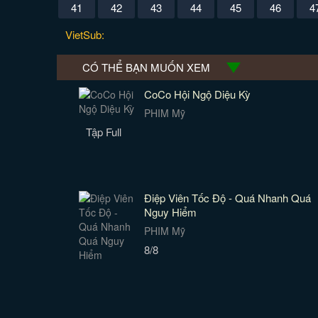
41
42
43
44
45
46
4
VietSub:
CÓ THỂ BẠN MUỐN XEM
CoCo Hội Ngộ Diệu Kỳ
PHIM Mỹ
Tập Full
Điệp Viên Tốc Độ - Quá Nhanh Quá
Nguy Hiểm
PHIM Mỹ
8/8