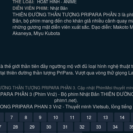
THỂ LOẠI:
HOẠT HÌNH - ANIME
DIỄN VIÊN PHIM:
Nhật Bản
THIÊN ĐƯỜNG THẦN TƯỢNG PRIPARA PHẦN 3 là phim
Bản, bộ phim mang đến cho khán giả nhiều cảnh quay mã
những gương mặt diễn viên xuất sắc. Đạo diễn: Makoto 
Akaneya, Miyu Kubota
thế giới thần tiên đầy ngưỡng mộ với đủ loại hình nghệ thuật từ
u tại thiên đường thần tượng PriPara. Vượt qua vòng thử giọng 
ƯỜNG THẦN TƯỢNG PRIPARA PHẦN 3. Cập nhật PhimMoi thuyết minh 
RA PHẦN 3 (Phim Vn2) - Bộ phim Nhật Bản THIÊN ĐƯỜN
phim1.net).
PRIPARA PHAN 3 Vn2 - Thuyết minh Vietsub, lồng tiếng Việ
7
8
9
10
11
12
13
14
7
28
29
30
31
32
33
34
3