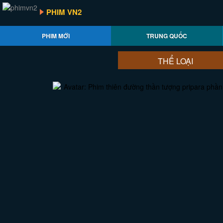
PHIM VN2
PHIM MỚI
TRUNG QUỐC
THỂ LOẠI