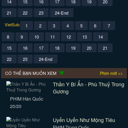
14
15
16
17
18
19
20
21
22
23
24-End
VietSub:
1
2
3
4
5
6
7
8
9
10
11
12
13
14
15
16
17
18
19
20
21
22
23
24-End
CÓ THỂ BẠN MUỐN XEM
Phim mới >>
Thần Y Bí Ẩn - Phù Thuỷ Trong
Gương
PHIM Hàn Quốc
20/20
Uyển Uyển Như Mộng Tiêu
PHIM Trung Quốc