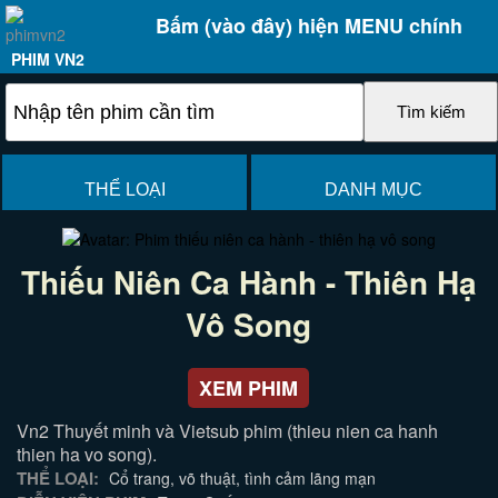
Bấm (vào đây) hiện MENU chính
PHIM VN2
THỂ LOẠI
DANH MỤC
Thiếu Niên Ca Hành - Thiên Hạ
Vô Song
XEM PHIM
Vn2 Thuyết minh và Vietsub phim (thieu nien ca hanh
thien ha vo song).
THỂ LOẠI:
Cổ trang, võ thuật, tình cảm lãng mạn