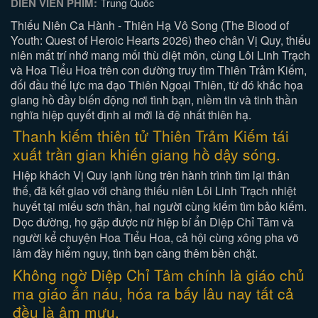
DIỄN VIÊN PHIM:
Trung Quốc
Thiếu Niên Ca Hành - Thiên Hạ Vô Song (The Blood of
Youth: Quest of Heroic Hearts 2026) theo chân Vị Quy, thiếu
niên mất trí nhớ mang mối thù diệt môn, cùng Lôi Linh Trạch
và Hoa Tiểu Hoa trên con đường truy tìm Thiên Trảm Kiếm,
đối đầu thế lực ma đạo Thiên Ngoại Thiên, từ đó khắc họa
giang hồ đầy biến động nơi tình bạn, niềm tin và tinh thần
nghĩa hiệp quyết định ai mới là đệ nhất thiên hạ.
Thanh kiếm thiên tử Thiên Trảm Kiếm tái
xuất trần gian khiến giang hồ dậy sóng.
Hiệp khách Vị Quy lạnh lùng trên hành trình tìm lại thân
thế, đã kết giao với chàng thiếu niên Lôi Linh Trạch nhiệt
huyết tại miếu sơn thần, hai người cùng kiếm tìm bảo kiếm.
Dọc đường, họ gặp được nữ hiệp bí ẩn Diệp Chỉ Tâm và
người kể chuyện Hoa Tiểu Hoa, cả hội cùng xông pha võ
lâm đầy hiểm nguy, tình bạn càng thêm bền chặt.
Không ngờ Diệp Chỉ Tâm chính là giáo chủ
ma giáo ẩn náu, hóa ra bấy lâu nay tất cả
đều là âm mưu.