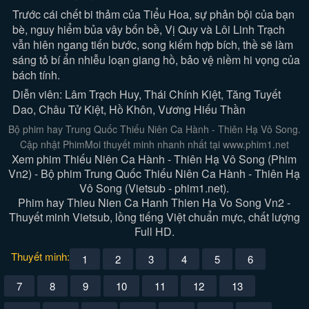
Trước cái chết bi thảm của Tiểu Hoa, sự phản bội của bạn
bè, nguy hiểm bủa vây bốn bề, Vị Quy và Lôi Linh Trạch
vẫn hiên ngang tiến bước, song kiếm hợp bích, thề sẽ làm
sáng tỏ bí ẩn nhiễu loạn giang hồ, bảo vệ niềm hi vọng của
bách tính.
Diễn viên: Lâm Trạch Huy, Thái Chính Kiệt, Tăng Tuyết
Dao, Châu Tử Kiệt, Hồ Khôn, Vương Hiếu Thần
Bộ phim hay Trung Quốc Thiếu Niên Ca Hành - Thiên Hạ Vô Song.
Cập nhật PhimMoi thuyết minh nhanh nhất tại www.phim1.net
Xem phim Thiếu Niên Ca Hành - Thiên Hạ Vô Song (Phim
Vn2) - Bộ phim Trung Quốc Thiếu Niên Ca Hành - Thiên Hạ
Vô Song (Vietsub - phim1.net).
Phim hay Thieu Nien Ca Hanh Thien Ha Vo Song Vn2 -
Thuyết minh Vietsub, lồng tiếng Việt chuẩn mực, chất lượng
Full HD.
Thuyết minh:
1
2
3
4
5
6
7
8
9
10
11
12
13