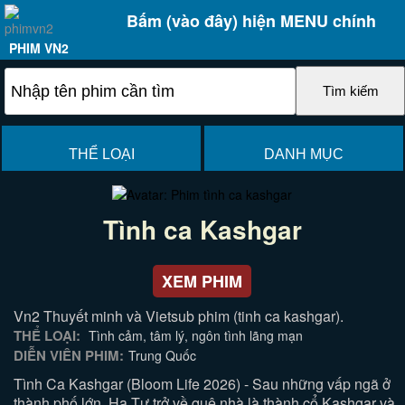
Bấm (vào đây) hiện MENU chính
PHIM VN2
THỂ LOẠI
DANH MỤC
Tình ca Kashgar
XEM PHIM
Vn2 Thuyết minh và Vietsub phim (tinh ca kashgar).
THỂ LOẠI:
Tình cảm, tâm lý, ngôn tình lãng mạn
DIỄN VIÊN PHIM:
Trung Quốc
Tình Ca Kashgar (Bloom Life 2026) - Sau những vấp ngã ở
thành phố lớn, Hạ Tư trở về quê nhà là thành cổ Kashgar và