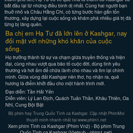
bắt đầu lại từ những điều bình dị nhất. Cùng hai người bạn
thuở nhỏ và Châu Hằng Chi, cô từng bước hàn gắn tổn
thương, xây dựng lại cuộc sống và khám phá nhiều giá trị đã
từng bị lãng quên.
Ba chị em Hạ Tư đã lớn lên ở Kashgar, nay
đối mặt với những khó khăn của cuộc
sống.
Họ trưởng thành từ sự va chạm giữa truyền thống và hiện
đại, cùng nhau vượt qua bão tố cuộc đời, dùng tình yêu
thương và hơi ấm để chữa lành cho nhau và tìm lại chính
mình. Giữa vùng đất Kashgar nên thơ, họ nhận ra, quê
hương là điểm khởi đầu cho một hành trình mới.
Đạo diễn: Tần Hải Yến
Diễn viên: Lý Lan Địch, Quách Tuấn Thần, Khâu Thiên, Oa
Nhĩ, Cung Bội Bật
Bộ phim hay Trung Quốc Tình ca Kashgar. Cập nhật PhimMoi
thuyết minh nhanh nhất tại www.phim1.net
Xem phim Tình ca Kashgar (Phim Vn2) - Bộ phim Trung
Quốc Tình ca Kashgar (Vietsub - phim1.net).