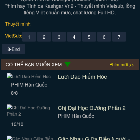
Phim hay Tinh ca Kashgar Vn2 - Thuyết minh Vietsub, lồng
tiếng Việt chuẩn mực, chất lượng Full HD.
Thuyết minh:
VietSub:
1
2
3
4
5
6
7
8-End
CÓ THỂ BẠN MUỐN XEM
Phim mới >>
Lưới Dao Hiểm Hóc
PHIM Hàn Quốc
8/8
Chị Đại Học Đường Phần 2
PHIM Hàn Quốc
10/10
Gặp Nhau Giữa Biển Người -