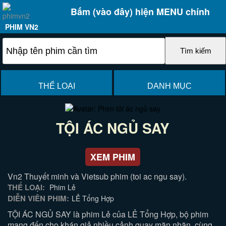
Bấm (vào đây) hiện MENU chính
PHIM VN2
THỂ LOẠI
DANH MỤC
TỘI ÁC NGỦ SAY
XEM PHIM
Vn2 Thuyết minh và Vietsub phim (toi ac ngu say).
THỂ LOẠI:
Phim Lẻ
DIỄN VIÊN PHIM:
LẺ Tổng Hợp
TỘI ÁC NGỦ SAY là phim Lẻ của LẺ Tổng Hợp, bộ phim
mang đến cho khán giả nhiều cảnh quay mãn nhãn, cùng