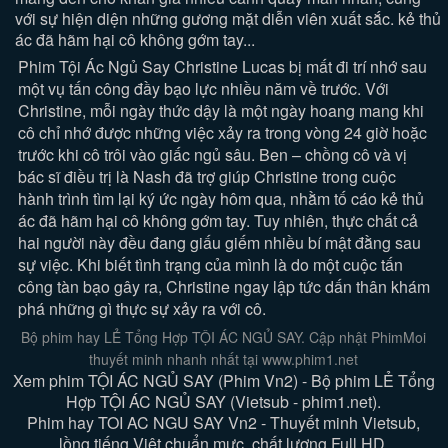
với sự hiện diện những gương mặt diễn viên xuất sắc. kẻ thủ
ác đã hãm hại cô không gớm tay...
Phim Tội Ác Ngủ Say Christine Lucas bị mất đi trí nhớ sau
một vụ tấn công đầy bạo lực nhiều năm về trước. Với
Christine, mỗi ngày thức dậy là một ngày hoang mang khi
cô chỉ nhớ được những việc xảy ra trong vòng 24 giờ hoặc
trước khi cô trôi vào giấc ngủ sâu. Ben – chồng cô và vị
bác sĩ điều trị là Nash đã trợ giúp Christine trong cuộc
hành trình tìm lại ký ức ngày hôm qua, nhằm tố cáo kẻ thủ
ác đã hãm hại cô không gớm tay. Tuy nhiên, thực chất cả
hai người này đều đang giấu giếm nhiều bí mật đằng sau
sự việc. Khi biết tình trạng của mình là do một cuộc tấn
công tàn bạo gây ra, Christine ngay lập tức dấn thân khám
phá những gì thực sự xảy ra với cô.
Bộ phim hay LẺ Tổng Hợp TỘI ÁC NGỦ SAY. Cập nhật PhimMoi
thuyết minh nhanh nhất tại www.phim1.net
Xem phim TỘI ÁC NGỦ SAY (Phim Vn2) - Bộ phim LẺ Tổng
Hợp TỘI ÁC NGỦ SAY (Vietsub - phim1.net).
Phim hay TOI AC NGU SAY Vn2 - Thuyết minh Vietsub,
lồng tiếng Việt chuẩn mực, chất lượng Full HD.