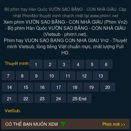
Bộ phim hay Hàn Quốc VƯỜN SAO BĂNG - CON NHÀ GIÀU. Cập
nhật PhimMoi thuyết minh nhanh nhất tại www.phim1.net
Xem phim VƯỜN SAO BĂNG - CON NHÀ GIÀU (Phim Vn2)
- Bộ phim Hàn Quốc VƯỜN SAO BĂNG - CON NHÀ GIÀU
(Vietsub - phim1.net).
Phim hay VUON SAO BANG CON NHA GIAU Vn2 - Thuyết
minh Vietsub, lồng tiếng Việt chuẩn mực, chất lượng Full
HD.
Thuyết minh:
1
2
3
4
5
6
7
8
9
10
11
12
13
14
15
16
17
18
19
20
21
22
23
24
25-End
VietSub:
CÓ THỂ BẠN MUỐN XEM
Phim mới >>