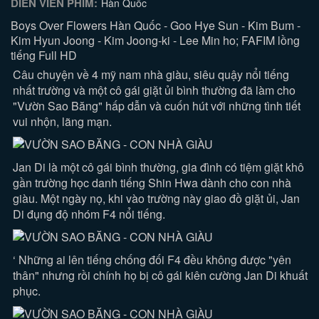
DIỄN VIÊN PHIM:
Hàn Quốc
Boys Over Flowers Hàn Quốc - Goo Hye Sun - Kim Bum -
Kim Hyun Joong - Kim Joong-ki - Lee Min ho; FAFIM lồng
tiếng Full HD
Câu chuyện về 4 mỹ nam nhà giàu, siêu quậy nổi tiếng
nhất trường và một cô gái giặt ủi bình thường đã làm cho
"Vườn Sao Băng" hấp dẫn và cuốn hút với những tình tiết
vui nhộn, lãng mạn.
Jan Di là một cô gái bình thường, gia đình có tiệm giặt khô
gần trường học danh tiếng Shin Hwa dành cho con nhà
giàu. Một ngày nọ, khi vào trường này giao đồ giặt ủi, Jan
Di đụng độ nhóm F4 nổi tiếng.
‘ Những ai lên tiếng chống đối F4 đều không được "yên
thân" nhưng rồi chính họ bị cô gái kiên cường Jan Di khuất
phục.