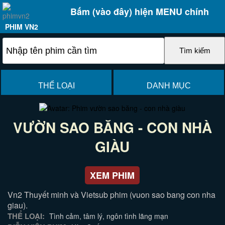
Bấm (vào đây) hiện MENU chính
PHIM VN2
THỂ LOẠI
DANH MỤC
VƯỜN SAO BĂNG - CON NHÀ
GIÀU
XEM PHIM
Vn2 Thuyết minh và Vietsub phim (vuon sao bang con nha
giau).
THỂ LOẠI:
Tình cảm, tâm lý, ngôn tình lãng mạn