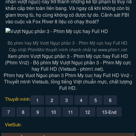
nhân vượt ngục) này trở thành những kẻ tội phạm bị truy nã
khẩn cấp trên toàn liên bang. Và ngay cả khi không còn bị
giam trong tù, họ cũng không có được tự do. Cảnh sát FBI
vào cuộc và Fox River 8 liệu có chạy thoát?
Bộ phim hay Mỹ Vượt Ngục phần 3 - Phim Mỹ cực hay Full HD.
Cập nhật PhimMoi thuyết minh nhanh nhất tại www.phim1.net
Xem phim Vượt Ngục phần 3 - Phim Mỹ cực hay Full HD
(Phim Vn2) - Bộ phim Mỹ Vượt Ngục phần 3 - Phim Mỹ cực
hay Full HD (Vietsub - phim1.net).
Phim hay Vuot Nguc phan 3 Phim My cuc hay Full HD Vn2 -
Thuyết minh Vietsub, lồng tiếng Việt chuẩn mực, chất lượng
Full HD.
Thuyết minh:
1
2
3
4
5
6
7
8
9
10
11
12
13-End
VietSub: