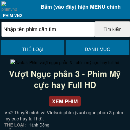
Bấm (vào đây) hiện MENU chính
PHIM VN2
THỂ LOẠI
DANH MỤC
Vượt Ngục phần 3 - Phim Mỹ
cực hay Full HD
XEM PHIM
Vn2 Thuyết minh và Vietsub phim (vuot nguc phan 3 phim
my cuc hay full hd).
THỂ LOẠI:
Hành Động