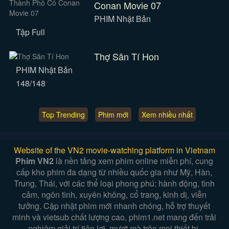
Conan Movie 07
PHIM Nhật Bản
Tập Full
Thợ Săn Tí Hon
PHIM Nhật Bản
148/148
Top Trending
Phim mới
Xem nhiều nhất
Website of the VN2 movie-watching platform in Vietnam
Phim VN2
là nền tảng xem phim online miễn phí, cung
cấp kho phim đa dạng từ nhiều quốc gia như Mỹ, Hàn,
Trung, Thái, với các thể loại phong phú: hành động, tình
cảm, ngôn tình, xuyên không, cổ trang, kinh dị, viễn
tưởng. Cập nhật phim mới nhanh chóng, hỗ trợ thuyết
minh và vietsub chất lượng cao, phim1.net mang đến trải
nghiệm giải trí tiện lợi, mượt mà trên mọi thiết bị.