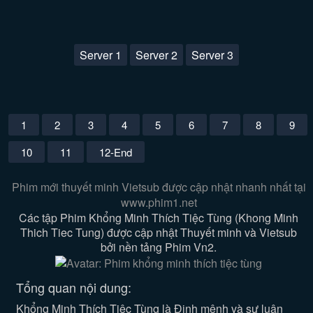
Server 1
Server 2
Server 3
1
2
3
4
5
6
7
8
9
10
11
12-End
Phim mới thuyết minh Vietsub được cập nhật nhanh nhất tại
www.phim1.net
Các tập Phim Khổng Minh Thích Tiệc Tùng (Khong Minh
Thich Tiec Tung) được cập nhật Thuyết minh và Vietsub
bởi nền tảng Phim Vn2.
Tổng quan nội dung:
Khổng Minh Thích Tiệc Tùng là Định mệnh và sự luân