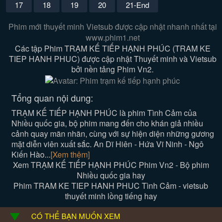
17
18
19
20
21-End
Phim mới thuyết minh Vietsub được cập nhật nhanh nhất tại
www.phim1.net
Các tập Phim TRẠM KẾ TIẾP HẠNH PHÚC (TRAM KE
TIEP HANH PHUC) được cập nhật Thuyết minh và Vietsub
bởi nền tảng Phim Vn2.
Tổng quan nội dung:
TRẠM KẾ TIẾP HẠNH PHÚC là phim Tình Cảm của
Nhiều quốc gia, bộ phim mang đến cho khán giả nhiều
cảnh quay mãn nhãn, cùng với sự hiện diện những gương
mặt diễn viên xuất sắc. An Dĩ Hiên - Hứa Vĩ Ninh - Ngô
Kiến Hào...
[Xem thêm]
Xem TRẠM KẾ TIẾP HẠNH PHÚC Phim Vn2 - Bộ phim
Nhiều quốc gia hay
Phim TRAM KE TIEP HANH PHUC Tình Cảm - vietsub
thuyết minh lồng tiếng hay
CÓ THỂ BẠN MUỐN XEM