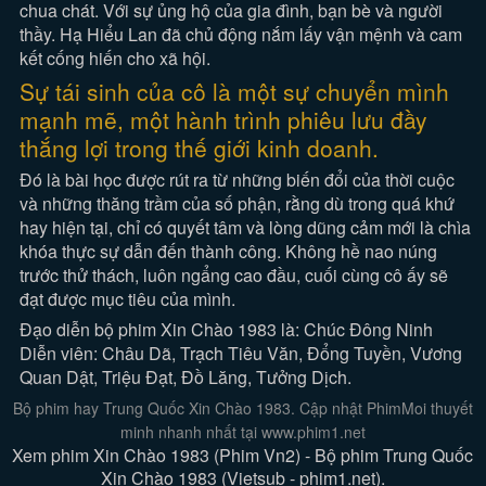
chua chát. Với sự ủng hộ của gia đình, bạn bè và người
thầy. Hạ Hiểu Lan đã chủ động nắm lấy vận mệnh và cam
kết cống hiến cho xã hội.
Sự tái sinh của cô là một sự chuyển mình
mạnh mẽ, một hành trình phiêu lưu đầy
thắng lợi trong thế giới kinh doanh.
Đó là bài học được rút ra từ những biến đổi của thời cuộc
và những thăng trầm của số phận, rằng dù trong quá khứ
hay hiện tại, chỉ có quyết tâm và lòng dũng cảm mới là chìa
khóa thực sự dẫn đến thành công. Không hề nao núng
trước thử thách, luôn ngẩng cao đầu, cuối cùng cô ấy sẽ
đạt được mục tiêu của mình.
Đạo diễn bộ phim Xin Chào 1983 là: Chúc Đông Ninh
Diễn viên: Châu Dã, Trạch Tiêu Văn, Đổng Tuyền, Vương
Quan Dật, Triệu Đạt, Đồ Lăng, Tưởng Dịch.
Bộ phim hay Trung Quốc Xin Chào 1983. Cập nhật PhimMoi thuyết
minh nhanh nhất tại www.phim1.net
Xem phim Xin Chào 1983 (Phim Vn2) - Bộ phim Trung Quốc
Xin Chào 1983 (Vietsub - phim1.net).