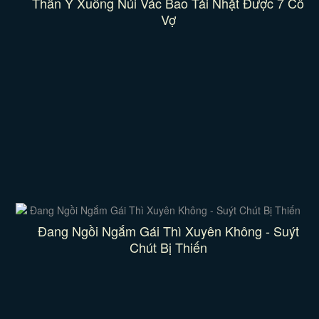
Thần Y Xuống Núi Vác Bao Tải Nhặt Được 7 Cô
Vợ
Đang Ngồi Ngắm Gái Thì Xuyên Không - Suýt
Chút Bị Thiến