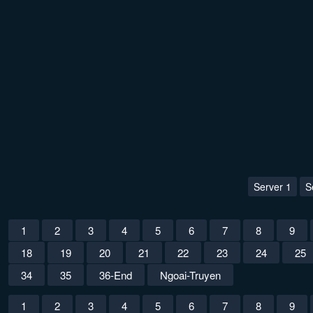
Server 1
S
1
2
3
4
5
6
7
8
9
18
19
20
21
22
23
24
25
34
35
36-End
Ngoai-Truyen
1
2
3
4
5
6
7
8
9