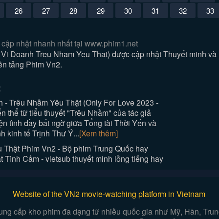
26
27
28
29
30
31
32
33
 cập nhật nhanh nhất tại www.phim1.net
i Vi Doanh Treu Nham Yeu That) được cập nhật Thuyết minh và
nền tảng Phim Vn2.
:
h - Trêu Nhầm Yêu Thật (Only For Love 2023 -
n thể từ tiểu thuyết "Trêu Nhầm" của tác giả
ện tình đầy bất ngờ giữa Tổng tài Thời Yến và
h kinh tế Trịnh Thư Ý...
[Xem thêm]
u Thật Phim Vn2 - Bộ phim Trung Quốc hay
Tình Cảm - vietsub thuyết minh lồng tiếng hay
Website of the VN2 movie-watching platform in Vietnam
ung cấp kho phim đa dạng từ nhiều quốc gia như Mỹ, Hàn, Trung,