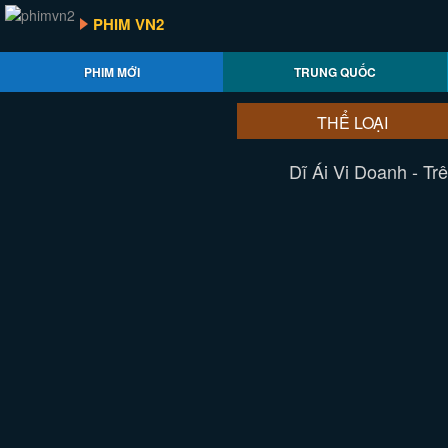
PHIM VN2
PHIM MỚI
TRUNG QUỐC
THỂ LOẠI
Dĩ Ái Vi Doanh - T