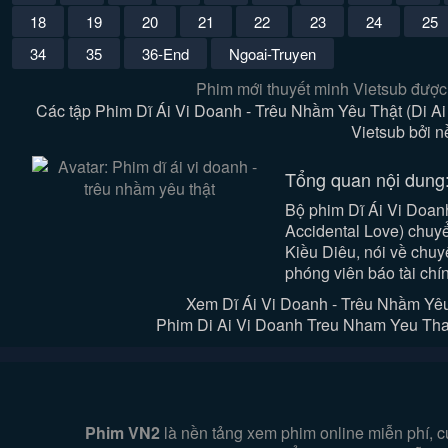
18
19
20
21
22
23
24
25
34
35
36-End
Ngoai-Truyen
Phim mới thuyết minh Vietsub được
Các tập Phim Dĩ Ái Vi Doanh - Trêu Nhầm Yêu Thật (Di A
Vietsub bởi 
Tổng quan nội dung
Bộ phim Dĩ Ái Vi Doan
Accidental Love) chuyể
Kiều Diêu, nói về chuy
phóng viên báo tài chín
Xem Dĩ Ái Vi Doanh - Trêu Nhầm Yê
Phim Di Ai Vi Doanh Treu Nham Yeu That 
Phim VN2
là nền tảng xem phim online miễn phí, c