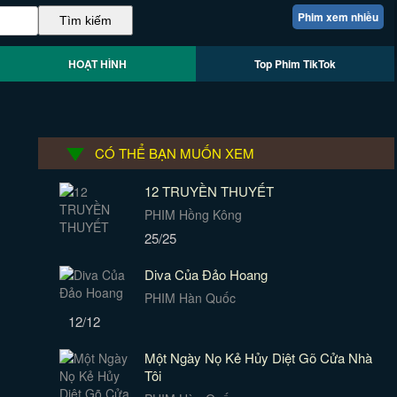
Phim xem nhiều
HOẠT HÌNH
Top Phim TikTok
CÓ THỂ BẠN MUỐN XEM
12 TRUYỀN THUYẾT
PHIM Hồng Kông
25/25
Diva Của Đảo Hoang
PHIM Hàn Quốc
12/12
Một Ngày Nọ Kẻ Hủy Diệt Gõ Cửa Nhà
Tôi