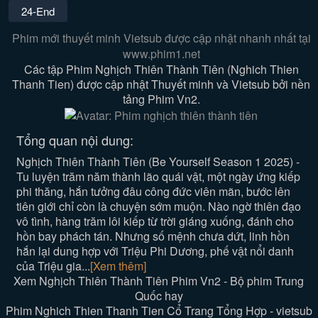
24-End
Phim mới thuyết minh Vietsub được cập nhật nhanh nhất tại
www.phim1.net
Các tập Phim Nghịch Thiên Thành Tiên (Nghich Thien
Thanh Tien) được cập nhật Thuyết minh và Vietsub bởi nền
tảng Phim Vn2.
Tổng quan nội dung:
Nghịch Thiên Thành Tiên (Be Yourself Season 1 2025) -
Tu luyện trăm năm thành lão quái vật, một ngày ứng kiếp
phi thăng, hắn tưởng đâu công đức viên mãn, bước lên
tiên giới chỉ còn là chuyện sớm muộn. Nào ngờ thiên đạo
vô tình, hàng trăm lôi kiếp từ trời giáng xuống, đánh cho
hồn bay phách tán. Nhưng số mệnh chưa dứt, linh hồn
hắn lại dung hợp với Triệu Phi Dương, phế vật nổi danh
của Triệu gia...
[Xem thêm]
Xem Nghịch Thiên Thành Tiên Phim Vn2 - Bộ phim Trung
Quốc hay
Phim Nghich Thien Thanh Tien Cổ Trang Tổng Hợp - vietsub