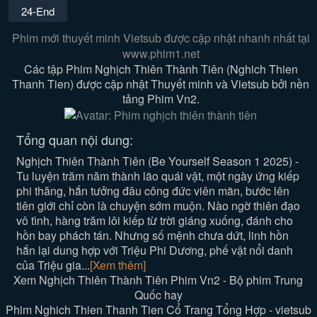
24-End
Phim mới thuyết minh Vietsub được cập nhật nhanh nhất tại
www.phim1.net
Các tập Phim Nghịch Thiên Thành Tiên (Nghich Thien
Thanh Tien) được cập nhật Thuyết minh và Vietsub bởi nền
tảng Phim Vn2.
Tổng quan nội dung:
Nghịch Thiên Thành Tiên (Be Yourself Season 1 2025) -
Tu luyện trăm năm thành lão quái vật, một ngày ứng kiếp
phi thăng, hắn tưởng đâu công đức viên mãn, bước lên
tiên giới chỉ còn là chuyện sớm muộn. Nào ngờ thiên đạo
vô tình, hàng trăm lôi kiếp từ trời giáng xuống, đánh cho
hồn bay phách tán. Nhưng số mệnh chưa dứt, linh hồn
hắn lại dung hợp với Triệu Phi Dương, phế vật nổi danh
của Triệu gia...
[Xem thêm]
Xem Nghịch Thiên Thành Tiên Phim Vn2 - Bộ phim Trung
Quốc hay
Phim Nghich Thien Thanh Tien Cổ Trang Tổng Hợp - vietsub