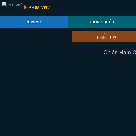
PHIM VN2
PHIM MỚI
TRUNG QUỐC
THỂ LOẠI
Chiến Hạm Cu