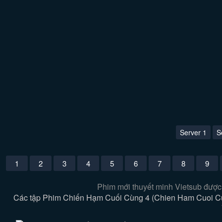
Server 1
S
1
2
3
4
5
6
7
8
9
Phim mới thuyết minh Vietsub được
Các tập Phim Chiến Hạm Cuối Cùng 4 (Chien Ham Cuoi Cun