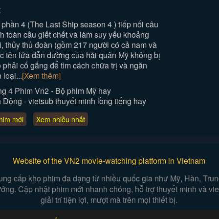
:
hần 4 (The Last Ship season 4 ) tiếp nối câu
h toàn cầu giết chết và làm suy yếu khoảng
i, thủy thủ đoàn (gồm 217 người có cả nam và
rục tên lửa dẫn đường của hải quân Mỹ không bị
 phải cố gắng để tìm cách chữa trị và ngăn
loại...
[Xem thêm]
g 4 Phim Vn2 - Bộ phim Mỹ hay
ộng - vietsub thuyết minh lồng tiếng hay
him mới
Xem nhiều nhất
Website of the VN2 movie-watching platform in Vietnam
ung cấp kho phim đa dạng từ nhiều quốc gia như Mỹ, Hàn, Trung,
 tưởng. Cập nhật phim mới nhanh chóng, hỗ trợ thuyết minh và v
giải trí tiện lợi, mượt mà trên mọi thiết bị.