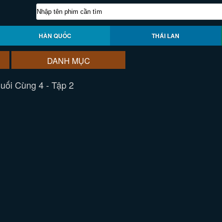
HÀN QUỐC
THÁI LAN
DANH MỤC
ối Cùng 4 - Tập 2