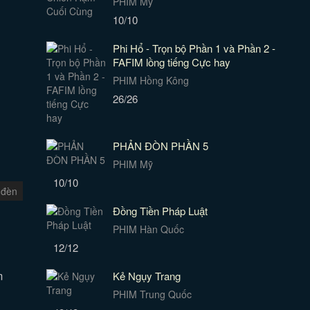
PHIM Mỹ
10/10
Phi Hổ - Trọn bộ Phần 1 và Phần 2 -
FAFIM lồng tiếng Cực hay
PHIM Hồng Kông
26/26
PHẢN ĐÒN PHẦN 5
PHIM Mỹ
10/10
 đèn
Đồng Tiền Pháp Luật
PHIM Hàn Quốc
12/12
m
Kẻ Ngụy Trang
PHIM Trung Quốc