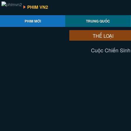
PHIM VN2
PHIM MỚI
TRUNG QUỐC
THỂ LOẠI
Cuộc Chiến Sinh 