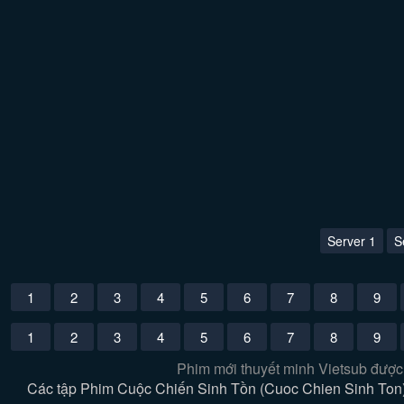
Server 1
S
1
2
3
4
5
6
7
8
9
1
2
3
4
5
6
7
8
9
Phim mới thuyết minh Vietsub được
Các tập Phim Cuộc Chiến Sinh Tồn (Cuoc Chien Sinh Ton) 