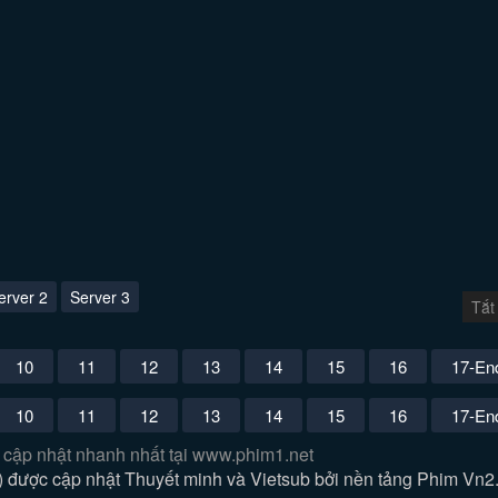
erver 2
Server 3
Tắt
10
11
12
13
14
15
16
17-En
10
11
12
13
14
15
16
17-En
 cập nhật nhanh nhất tại www.phim1.net
được cập nhật Thuyết minh và Vietsub bởi nền tảng Phim Vn2