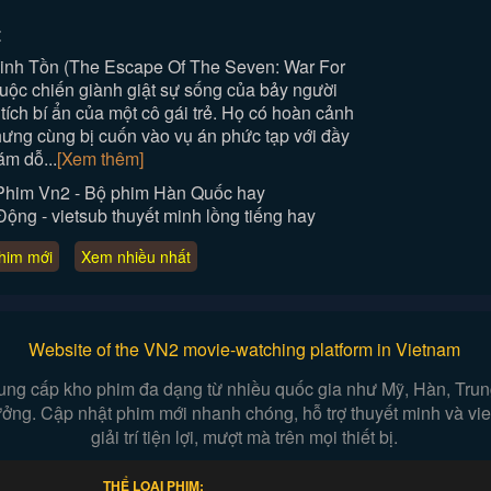
:
inh Tồn (The Escape Of The Seven: War For
uộc chiến giành giật sự sống của bảy người
 tích bí ẩn của một cô gái trẻ. Họ có hoàn cảnh
ưng cùng bị cuốn vào vụ án phức tạp với đầy
ám dỗ...
[Xem thêm]
Phim Vn2 - Bộ phim Hàn Quốc hay
ng - vietsub thuyết minh lồng tiếng hay
him mới
Xem nhiều nhất
Website of the VN2 movie-watching platform in Vietnam
ung cấp kho phim đa dạng từ nhiều quốc gia như Mỹ, Hàn, Trung,
 tưởng. Cập nhật phim mới nhanh chóng, hỗ trợ thuyết minh và v
giải trí tiện lợi, mượt mà trên mọi thiết bị.
THỂ LOẠI PHIM: