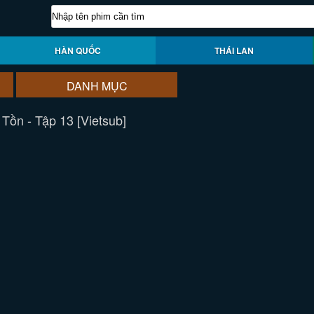
HÀN QUỐC
THÁI LAN
DANH MỤC
Tồn - Tập 13 [Vietsub]