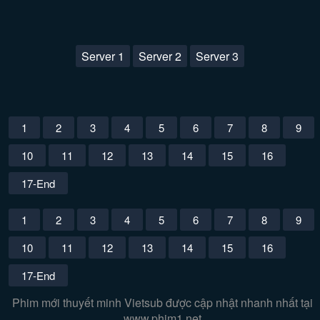
Server 1
Server 2
Server 3
1
2
3
4
5
6
7
8
9
10
11
12
13
14
15
16
17-End
1
2
3
4
5
6
7
8
9
10
11
12
13
14
15
16
17-End
Phim mới thuyết minh Vietsub được cập nhật nhanh nhất tại
www.phim1.net