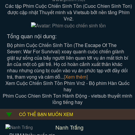
Các tập Phim Cuộc Chiến Sinh Tồn (Cuoc Chien Sinh Ton)
được cập nhật Thuyết minh và Vietsub bởi nền tảng Phim
Vn2.
Tổng quan nội dung:
Bộ phim Cuộc Chiến Sinh Tồn (The Escape Of The
Seven: War For Survival) xoay quanh cuộc chiến giành
giật sự sống của bảy người liên quan tới vụ án mất tích bí
ẩn của một cô gái trẻ. Họ có hoàn cảnh xuất thân khác
nhau nhưng cùng bị cuốn vào vụ án phức tạp với đầy dối
trá, tham vọng và cám dỗ...
[Xem thêm]
Xem Cuộc Chiến Sinh Tồn Phim Vn2 - Bộ phim Hàn Quốc
hay
Phim Cuoc Chien Sinh Ton Hành Động - vietsub thuyết minh
lồng tiếng hay
CÓ THỂ BẠN MUỐN XEM
Nanh Trắng