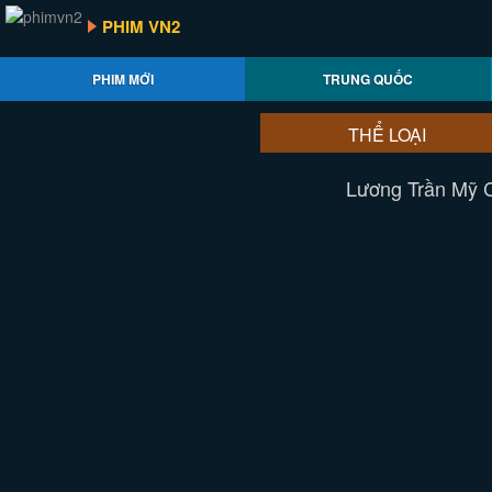
PHIM VN2
PHIM MỚI
TRUNG QUỐC
THỂ LOẠI
Lương Trần Mỹ C