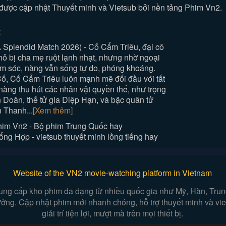
ợc cập nhật Thuyết minh và Vietsub bởi nền tảng Phim Vn2.
:
Splendid Match 2026) - Cố Cẩm Triêu, đại cô
ỏ bị cha mẹ ruột lạnh nhạt, nhưng nhờ ngoại
m sóc, nàng vẫn sống tự do, phóng khoáng.
Cố, Cố Cẩm Triêu luôn mạnh mẽ đối đầu với tất
 nàng thu hút các nhân vật quyền thế, như trọng
 Doãn, thế tử gia Diệp Hạn, và bậc quân tử
 Thanh...
[Xem thêm]
im Vn2 - Bộ phim Trung Quốc hay
g Hợp - vietsub thuyết minh lồng tiếng hay
Website of the VN2 movie-watching platform in Vietnam
ung cấp kho phim đa dạng từ nhiều quốc gia như Mỹ, Hàn, Trung,
 tưởng. Cập nhật phim mới nhanh chóng, hỗ trợ thuyết minh và v
giải trí tiện lợi, mượt mà trên mọi thiết bị.