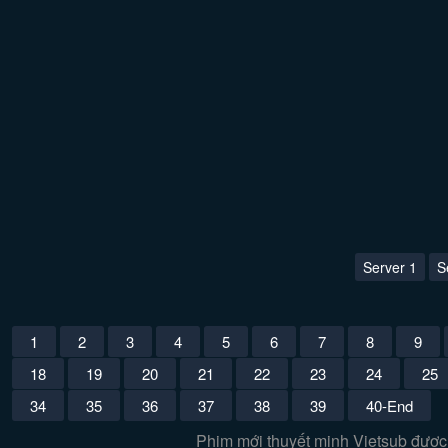
Server 1
S
1
2
3
4
5
6
7
8
9
18
19
20
21
22
23
24
25
34
35
36
37
38
39
40-End
Phim mới thuyết minh Vietsub được