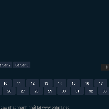
erver 2
Server 3
Tắt
10
11
12
13
14
15
16
17
26
27
28
29
30
31
32
33
 cập nhật nhanh nhất tại www.phim1.net