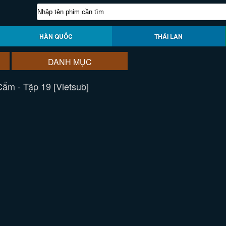
HÀN QUỐC
THÁI LAN
DANH MỤC
ẩm - Tập 19 [Vietsub]