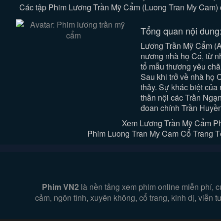
Các tập Phim Lương Trần Mỹ Cẩm (Luong Tran My Cam) đư
Tổng quan nội dung
Lương Trần Mỹ Cẩm (A 
nương nhà họ Cố, từ nh
tổ mẫu thương yêu chă
Sau khi trở về nhà họ 
thảy. Sự khác biệt của
thần nội các Trần Ngạn
đoan chính Trần Huyền
Xem Lương Trần Mỹ Cẩm Ph
Phim Luong Tran My Cam Cổ Trang Tổn
Phim VN2
là nền tảng xem phim online miễn phí, c
cảm, ngôn tình, xuyên không, cổ trang, kinh dị, viễn