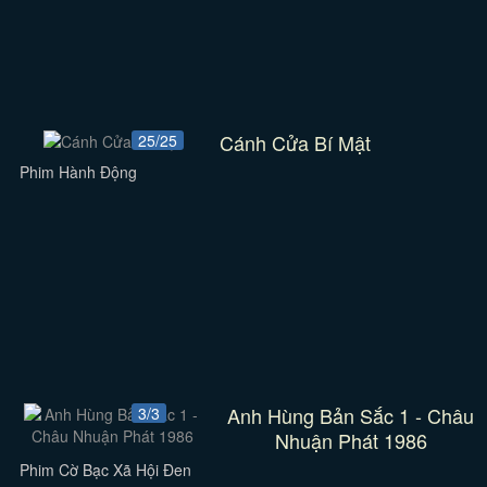
Cánh Cửa Bí Mật
25/25
Phim Hành Động
Anh Hùng Bản Sắc 1 - Châu
3/3
Nhuận Phát 1986
Phim Cờ Bạc Xã Hội Đen