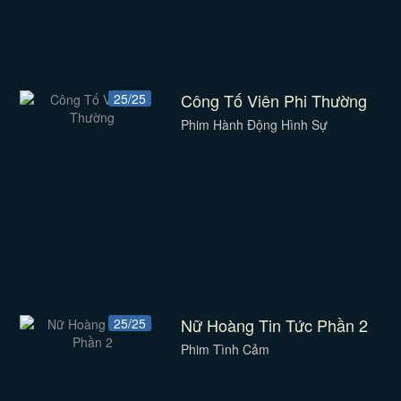
Công Tố Viên Phi Thường
25/25
Phim Hành Động Hình Sự
Nữ Hoàng Tin Tức Phần 2
25/25
Phim Tình Cảm