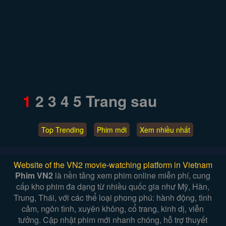
1
2
3
4
5
Trang sau
Top Trending
Phim mới
Xem nhiều nhất
Website of the VN2 movie-watching platform in Vietnam
Phim VN2
là nền tảng xem phim online miễn phí, cung
cấp kho phim đa dạng từ nhiều quốc gia như Mỹ, Hàn,
Trung, Thái, với các thể loại phong phú: hành động, tình
cảm, ngôn tình, xuyên không, cổ trang, kinh dị, viễn
tưởng. Cập nhật phim mới nhanh chóng, hỗ trợ thuyết