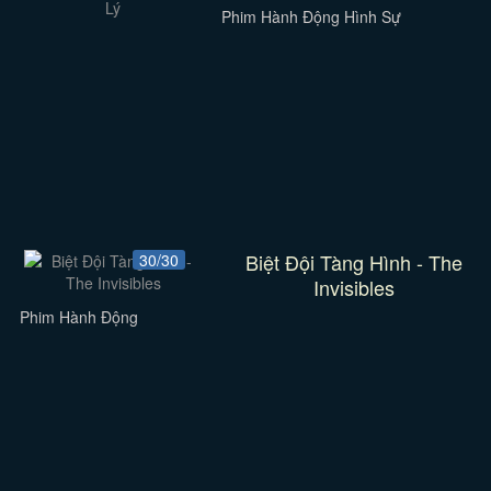
Phim Hành Động Hình Sự
Biệt Đội Tàng Hình - The
30/30
Invisibles
Phim Hành Động