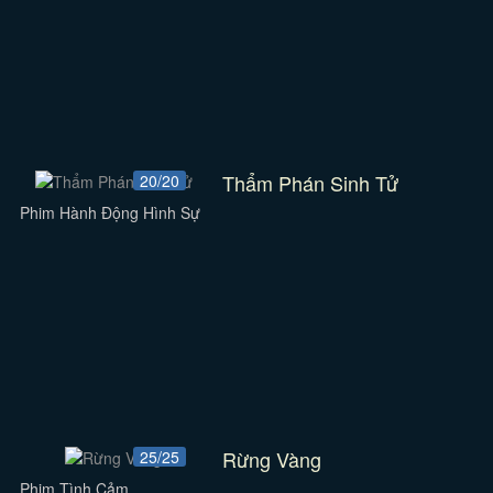
Thẩm Phán Sinh Tử
20/20
Phim Hành Động Hình Sự
Rừng Vàng
25/25
Phim Tình Cảm