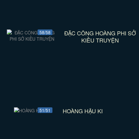
ĐẶC CÔNG HOÀNG PHI SỞ
58/58
KIỀU TRUYỆN
HOÀNG HẬU KI
51/51