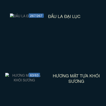
ĐẤU LA ĐẠI LỤC
267/267
HƯƠNG MẬT TỰA KHÓI
63/63
SƯƠNG