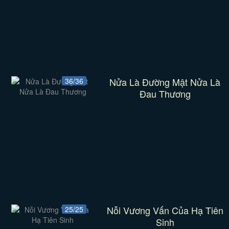
Nửa Là Đường Mật Nửa Là
36/36
Đau Thương
Nỗi Vương Vấn Của Hạ Tiên
25/25
Sinh