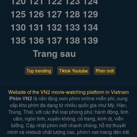
120
121
122
123
124
125
126
127
128
129
130
131
132
133
134
135
136
137
138
139
Trang sau
Top trending
Tiktok Youtube
Phim mới
Website of the VN2 movie-watching platform in Vietnam
Phim VN2
là nền tảng xem phim online miễn phí, cung
cấp kho phim đa dạng từ nhiều quốc gia như Mỹ, Hàn,
Trung, Thái, với các thể loại phong phú: hành động, tình
cảm, ngôn tình, xuyên không, cổ trang, kinh dị, viễn
tưởng. Cập nhật phim mới nhanh chóng, hỗ trợ thuyết
minh và vietsub chất lượng cao, phim1.net mang đến trải