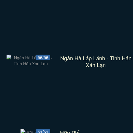
Ngân Hà Lấp Lánh - Tinh Hán
56/56
Xán Lạn
Hữu Phỉ
51/51