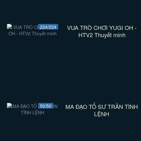
VUA TRÒ CHƠI YUGI OH -
224/224
HTV2 Thuyết minh
MA ĐẠO TỔ SƯ TRẦN TÌNH
50/50
LỆNH