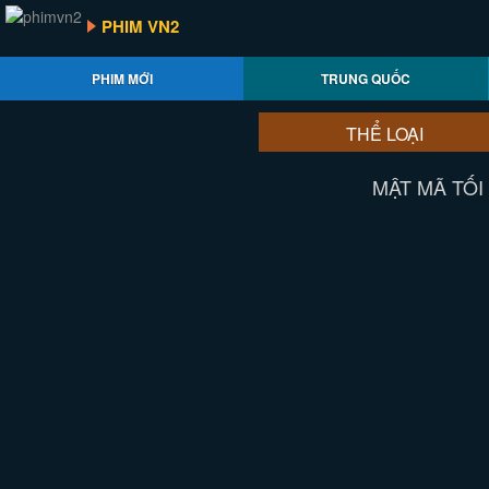
PHIM VN2
PHIM MỚI
TRUNG QUỐC
THỂ LOẠI
MẬT MÃ TỐI