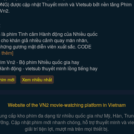
 được cập nhật Thuyết minh và Vietsub bởi nền tảng Phim
Vn2.
:
à phim Tình cảm Hành động của Nhiều quốc
 cho khán giả nhiều cảnh quay mãn nhãn,
 những gương mặt diễn viên xuất sắc. CODE
 thêm]
 Vn2 - Bộ phim Nhiều quốc gia hay
 động - vietsub thuyết minh lồng tiếng hay
him mới
Xem nhiều nhất
Website of the VN2 movie-watching platform in Vietnam
ung cấp kho phim đa dạng từ nhiều quốc gia như Mỹ, Hàn, Trung,
 tưởng. Cập nhật phim mới nhanh chóng, hỗ trợ thuyết minh và v
giải trí tiện lợi, mượt mà trên mọi thiết bị.