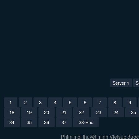
Server 1
S
1
2
3
4
5
6
7
8
9
18
19
20
21
22
23
24
25
34
35
36
37
38-End
Phim mới thuyết minh Vietsub được