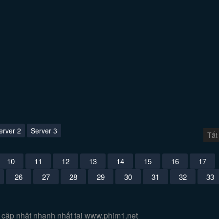
erver 2
Server 3
Tắt
10
11
12
13
14
15
16
17
26
27
28
29
30
31
32
33
 cập nhật nhanh nhất tại www.phim1.net