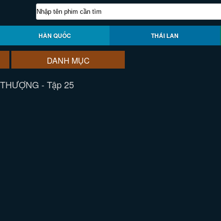
HÀN QUỐC
THÁI LAN
DANH MỤC
 THƯỢNG - Tập 25