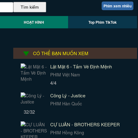
Phim xem nhiều
HOẠT HÌNH
Top Phim TikTok
CÓ THỂ BẠN MUỐN XEM
Lật Mặt 6 - Tấm Vé Định Mệnh
PHIM Việt Nam
4/4
Công Lý - Justice
PHIM Hàn Quốc
32/32
CỰ LUÂN - BROTHERS KEEPER
PHIM Hồng Kông