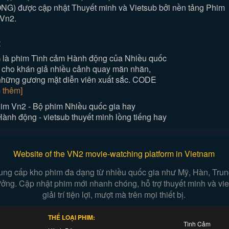
 được cập nhật Thuyết minh và Vietsub bởi nền tảng Phim
Vn2.
:
à phim Tình cảm Hành động của Nhiều quốc
 cho khán giả nhiều cảnh quay mãn nhãn,
 những gương mặt diễn viên xuất sắc. CODE
 thêm]
 Vn2 - Bộ phim Nhiều quốc gia hay
 động - vietsub thuyết minh lồng tiếng hay
Website of the VN2 movie-watching platform in Vietnam
ung cấp kho phim đa dạng từ nhiều quốc gia như Mỹ, Hàn, Trung,
 tưởng. Cập nhật phim mới nhanh chóng, hỗ trợ thuyết minh và v
giải trí tiện lợi, mượt mà trên mọi thiết bị.
THỂ LOẠI PHIM:
Tình Cảm