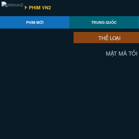
PHIM VN2
PHIM MỚI
TRUNG QUỐC
THỂ LOẠI
MẬT MÃ TỐI