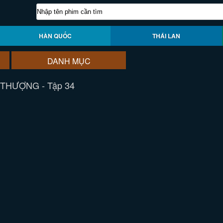
HÀN QUỐC
THÁI LAN
DANH MỤC
 THƯỢNG - Tập 34