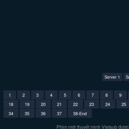
Server 1
S
1
2
3
4
5
6
7
8
9
18
19
20
21
22
23
24
25
34
35
36
37
38-End
Phim mới thuyết minh Vietsub được