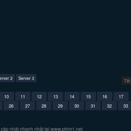
erver 2
Server 3
Tắt
10
11
12
13
14
15
16
17
26
27
28
29
30
31
32
33
 cập nhật nhanh nhất tại www.phim1.net