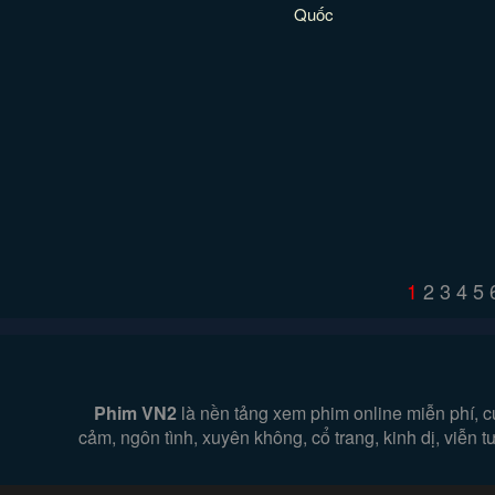
Quốc
1
2
3
4
5
Phim VN2
là nền tảng xem phim online miễn phí, c
cảm, ngôn tình, xuyên không, cổ trang, kinh dị, viễn