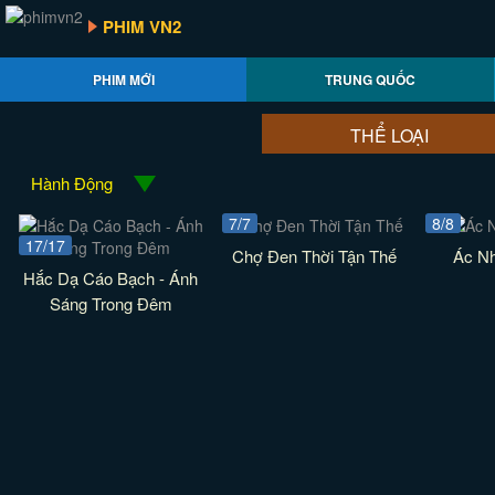
PHIM VN2
PHIM MỚI
TRUNG QUỐC
THỂ LOẠI
Hành Động
7/7
8/8
17/17
Chợ Đen Thời Tận Thế
Ác Nh
Hắc Dạ Cáo Bạch - Ánh
Sáng Trong Đêm