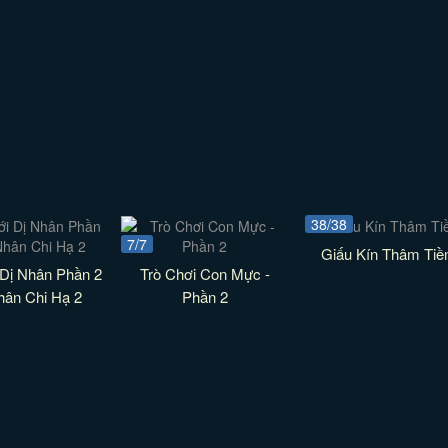
38/38
7/7
Giấu Kín Thâm Ti
 Dị Nhân Phần 2
Trò Chơi Con Mực -
hân Chi Hạ 2
Phần 2