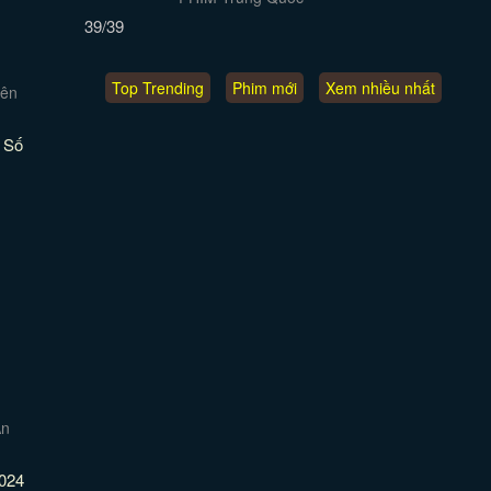
39/39
Top Trending
Phim mới
Xem nhiều nhất
 Số
024