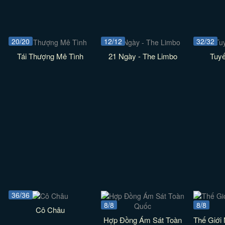
20/20
12/12
32/32
Tái Thượng Mê Tình
21 Ngày - The Limbo
Tuy
36/36
8/8
8/8
Cô Châu
Hợp Đồng Ám Sát Toàn
Thế Giới