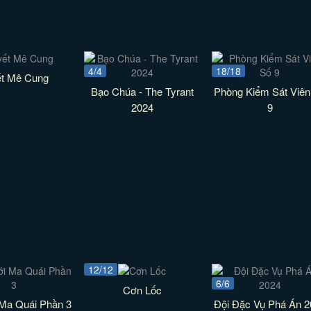
4/4
18/18
ết Mê Cung
Bạo Chúa - The Tyrant
Phòng Kiểm Sát Viên
2024
9
12/12
6/6
Cơn Lốc
 Ma Quái Phần 3
Đội Đặc Vụ Phá Án 2