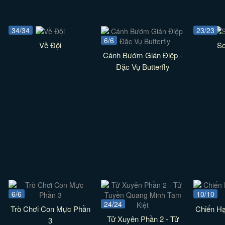
34/34
23/23
6/6
Về Đội
S
Cánh Bướm Gián Điệp -
Đặc Vụ Butterfly
6/6
10/10
24/24
Trò Chơi Con Mực Phần
Chiến H
Tử Xuyên Phần 2 - Tử
3