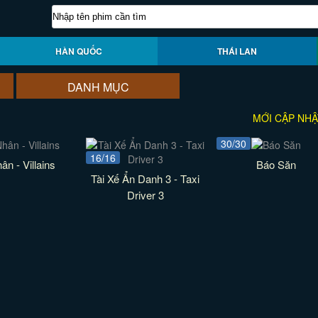
HÀN QUỐC
THÁI LAN
DANH MỤC
MỚI CẬP NHẬ
30/30
16/16
ân - Villains
Báo Săn
Tài Xế Ẩn Danh 3 - Taxi
Driver 3